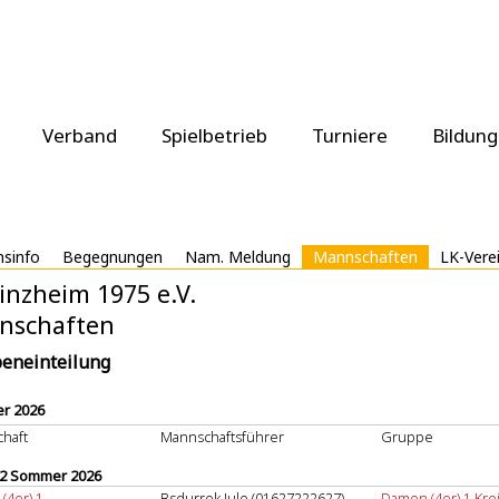
Verband
Spielbetrieb
Turniere
Bildung
nsinfo
Begegnungen
Nam. Meldung
Mannschaften
LK-Vere
inzheim 1975 e.V.
nschaften
eneinteilung
r 2026
haft
Mannschaftsführer
Gruppe
 2 Sommer 2026
(4er) 1
Bsdurrek Jule (01627222627)
Damen (4er) 1.Krei