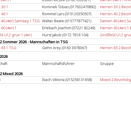
 30 1
Kominek Tobias (017632470892)
Herren 30 2.Bezirk
 40 1
Rommel Lars (015120350507)
Herren 40 2.Bezirk
40 (4er) Samstag 1 TSG
Walter Beate (015777877421)
Damen 40 (4er) Sa
60 (4er) 1
Erlebach Joachim (07221 82249)
Herren 60 (4er) 1.
d U12 grün 1 (4er)
Hurst Jakob (0172 7616 104)
Großfeld U12 grün
 2 Sommer 2026 - Mannschaften in TSG
 65 1 TSG
Gehri Arey (0163 3978367)
Herren 65 2.Bezirk
2026
haft
Mannschaftsführer
Gruppe
 2 Mixed 2026
1
Ibach Viktoria (015256131658)
Mixed 2.Bezirkslig