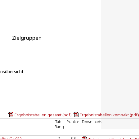
Zielgruppen
insübersicht
Ergebnistabellen gesamt (pdf)
Ergebnistabellen kompakt (pdf)
Tab.-
Punkte
Downloads
Rang
sliga Gr. 032
3
6:6