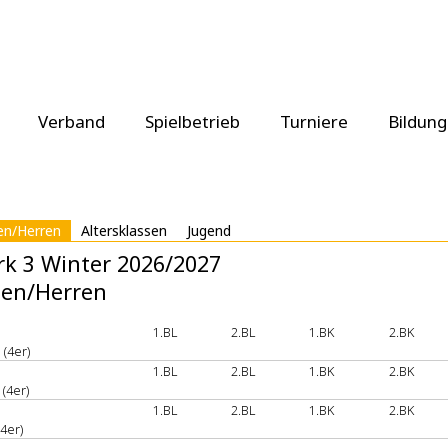
Verband
Spielbetrieb
Turniere
Bildung
n/Herren
Altersklassen
Jugend
rk 3 Winter 2026/2027
en/Herren
1.BL
2.BL
1.BK
2.BK
(4er)
1.BL
2.BL
1.BK
2.BK
(4er)
1.BL
2.BL
1.BK
2.BK
4er)