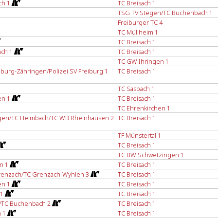
ch 1
TC Breisach 1
TSG TV Stegen/TC Buchenbach 1
Freiburger TC 4
TC Müllheim 1
TC Breisach 1
ch 1
TC Breisach 1
TC GW Ihringen 1
iburg-Zähringen/Polizei SV Freiburg 1
TC Breisach 1
TC Sasbach 1
en 1
TC Breisach 1
TC Ehrenkirchen 1
gen/TC Heimbach/TC WB Rheinhausen 2
TC Breisach 1
TF Münstertal 1
TC Breisach 1
TC BW Schwetzingen 1
n 1
TC Breisach 1
renzach/TC Grenzach-Wyhlen 3
TC Breisach 1
en 1
TC Breisach 1
 1
TC Breisach 1
/TC Buchenbach 2
TC Breisach 1
 1
TC Breisach 1