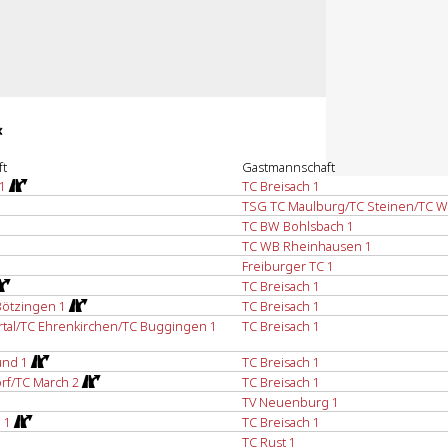
«
t
Gastmannschaft
1
TC Breisach 1
TSG TC Maulburg/TC Steinen/TC W
TC BW Bohlsbach 1
TC WB Rheinhausen 1
Freiburger TC 1
TC Breisach 1
Bötzingen 1
TC Breisach 1
tal/TC Ehrenkirchen/TC Buggingen 1
TC Breisach 1
nd 1
TC Breisach 1
rf/TC March 2
TC Breisach 1
TV Neuenburg 1
 1
TC Breisach 1
TC Rust 1