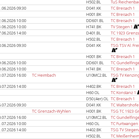
H502.BL
TuS Reichenba
.06.2026 09:30
D041.KK
TC Breisach 1
H001.BK
TC Breisach 1
.06.2026 10:00
DD601.BL
TC Breisach 1
.06.2026 10:00
H741.BK
TV Stegen 1
.06.2026 14:00
D401.BL
TC 1923 Grenza
H502.BL
TC Breisach 1
.06.2026 09:30
D041.KK
TSG TSV Al. Fre
H001.BK
TC Breisach 1
.06.2026 10:00
DD601.BL
TC Gundelfing
.06.2026 10:00
H741.BK
TC Breisach 1
.07.2026 16:00
TC Heimbach
U10MC2.BL
TSG TV Kenzin
.07.2026 14:00
H402.BK
TC Breisach 1
H60 OL
TC Konstanz 1
D50 (4er) OL
TC Breisach 1
.07.2026 09:30
D041.KK
TC Waltershofe
TC Grenzach-Wyhlen
H001.BK
TSG TC 1923 G
.07.2026 16:00
U10MC2.BL
TC Gundelfing
.07.2026 10:00
H60 OL
TC Furtwangen
.07.2026 14:00
H402.BK
TSG TV Stegen
H502.BL
TC Meißenheim