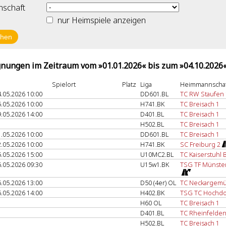
schaft
nur Heimspiele anzeigen
nungen im Zeitraum vom »01.01.2026« bis zum »04.10.2026
Spielort
Platz
Liga
Heimmannschaf
.05.2026 10:00
DD601.BL
TC RW Staufen 
.05.2026 10:00
H741.BK
TC Breisach 1
.05.2026 14:00
D401.BL
TC Breisach 1
H502.BL
TC Breisach 1
.05.2026 10:00
DD601.BL
TC Breisach 1
.05.2026 10:00
H741.BK
SC Freiburg 2
.05.2026 15:00
U10MC2.BL
TC Kaiserstuhl 
.05.2026 09:30
U15w1.BK
TSG TF Münster
.05.2026 13:00
D50 (4er) OL
TC Neckargemü
.05.2026 14:00
H402.BK
TSG TC Hochdo
H60 OL
TC Breisach 1
D401.BL
TC Rheinfelden
H502.BL
TC Breisach 1