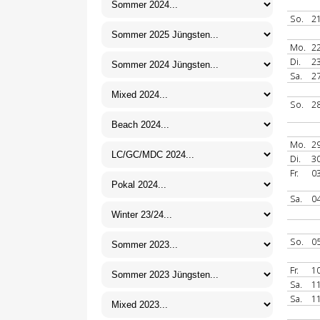
So.
21
Mo.
22
Di.
23
Sa.
27
So.
28
Mo.
29
Di.
30
Fr.
03
Sa.
04
So.
05
Fr.
10
Sa.
11
Sa.
11