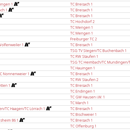
ingen 1
TC Breisach 1
ach 1
TC Breisach 1
TC Breisach 1
TC Hochdorf 2
TC Mengen 1
TC Mengen 1
Freiburger TC 2
Wolfenweiler 1
TC Breisach 1
TSG TV Stegen/TC Buchenbach 1
TC RW Staufen 1
TSG TC Heimbach/TC Mundingen/T
TC Hauingen 1
TC Nonnenweier 1
TC Breisach 1
TC RW Staufen 2
tten 1
TC Breisach 1
TC Endingen 1
TC GW Hausen i.W. 1
TC March 1
n/TC Haagen/TC Lörrach 1
TC Breisach 1
TC Bischweier 1
sheim 86 1
TC Breisach 1
TC Offenburg 1