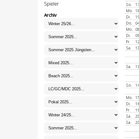
Spieler
So.
17
Mo.
18
Archiv
Di.
19
Do.
04
Mo.
08
Di.
09
Fr.
12
Sa.
13
Sa.
13
So.
14
Mo.
15
Di.
16
Fr.
19
Sa.
20
Sa.
20