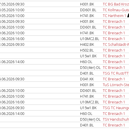
.05.2026 09:30
H001.BK
TC BG Bad Kroz
.05.2026 10:00
DD601.BL
TC Kollnau-Gut
.05.2026 10:00
H741.BK
TC Hartheim 1
.06.2026 09:30
H001.BK
TC Breisach 1
.06.2026 10:00
DD601.BL
TC Breisach 1
.06.2026 10:00
H741.BK
TC Breisach 1
.06.2026 16:00
U10MC2.BL
TC Breisach 1
.06.2026 09:30
H402.BK
TC Schallstadt-
H502.BL
TC Breisach 1
U15w1.BK
TC Breisach 1
.06.2026 14:00
H60 OL
TC Breisach 1
D50 (4er) OL
TC Breisach 1
D401.BL
TSG TC Rust/T
.06.2026 09:30
D041.KK
TC Breisach 1
H001.BK
TuS Lörrach-Ste
.06.2026 10:00
DD601.BL
TC Breisach 1
.06.2026 10:00
H741.BK
TC Breisach 1
.06.2026 16:00
U10MC2.BL
TC Breisach 1
.06.2026 09:30
U15w1.BK
TSG TC Hauinge
.06.2026 14:00
H60 OL
TC Breisach 1
D50 (4er) OL
TSV Handschuh
D401.BL
TC Breisach 1