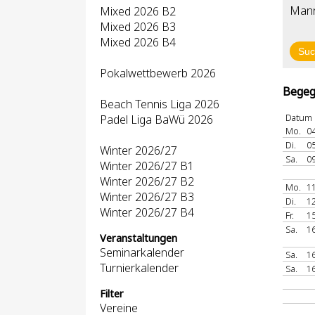
Mann
Mixed 2026 B2
Mixed 2026 B3
Mixed 2026 B4
Pokalwettbewerb 2026
Begeg
Beach Tennis Liga 2026
Datum
Padel Liga BaWü 2026
Mo.
04
Di.
05
Winter 2026/27
Sa.
09
Winter 2026/27 B1
Winter 2026/27 B2
Mo.
11
Winter 2026/27 B3
Di.
12
Winter 2026/27 B4
Fr.
15
Sa.
16
Veranstaltungen
Seminarkalender
Sa.
16
Turnierkalender
Sa.
16
Filter
Vereine