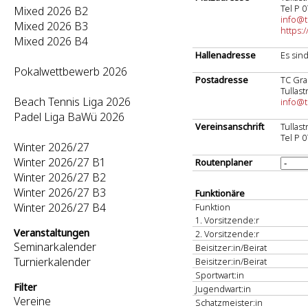
Tel P 
Mixed 2026 B2
info@t
Mixed 2026 B3
https:
Mixed 2026 B4
Hallenadresse
Es sin
Pokalwettbewerb 2026
Postadresse
TC Gr
Tullas
Beach Tennis Liga 2026
info@t
Padel Liga BaWü 2026
Vereinsanschrift
Tullas
Tel P 
Winter 2026/27
Winter 2026/27 B1
Routenplaner
Winter 2026/27 B2
Winter 2026/27 B3
Funktionäre
Winter 2026/27 B4
Funktion
1. Vorsitzende:r
Veranstaltungen
2. Vorsitzende:r
Seminarkalender
Beisitzer:in/Beirat
Turnierkalender
Beisitzer:in/Beirat
Sportwart:in
Filter
Jugendwart:in
Vereine
Schatzmeister:in