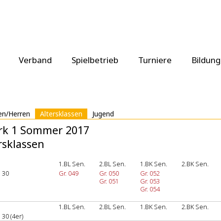
Verband
Spielbetrieb
Turniere
Bildung
n/Herren
Altersklassen
Jugend
rk 1 Sommer 2017
rsklassen
1.BL Sen.
2.BL Sen.
1.BK Sen.
2.BK Sen.
 30
Gr. 049
Gr. 050
Gr. 052
Gr. 051
Gr. 053
Gr. 054
1.BL Sen.
2.BL Sen.
1.BK Sen.
2.BK Sen.
30 (4er)