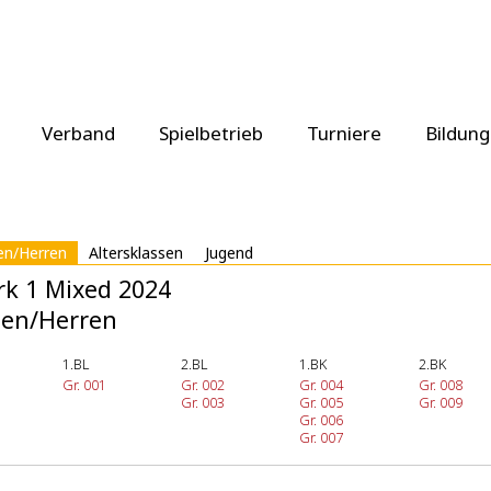
Verband
Spielbetrieb
Turniere
Bildung
n/Herren
Altersklassen
Jugend
rk 1 Mixed 2024
en/Herren
1.BL
2.BL
1.BK
2.BK
Gr. 001
Gr. 002
Gr. 004
Gr. 008
Gr. 003
Gr. 005
Gr. 009
Gr. 006
Gr. 007