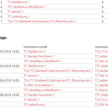
3
TC Waldbronn 1
6
4
TTC Waldhaus Altlußheim 1
6
5
TC Ketsch 1
6
6
TC Ladenburg 1
6
7
TSG TC Edelweiß Oberhausen/TC Rheinhausen 1
6
plan
Heimmannschaft
Gastmann
.05.2018 14:00
TC Waldbronn 1
TSG TC E
TC Neckar-Ilvesheim 1
TC Laden
TTC Waldhaus Altlußheim 1
TC RW Ho
.05.2018 14:00
TC Waldbronn 1
TTC Wald
TSG TC Edelweiß Oberhausen/TC Rheinhausen 1
TC Necka
TC Ketsch 1
TC RW Ho
.06.2018 14:00
TSG TC Edelweiß Oberhausen/TC Rheinhausen 1
TC Laden
TC RW Hochstetten 1
TC Waldb
TTC Waldhaus Altlußheim 1
TC Ketsc
.06.2018 14:00
TC Neckar-Ilvesheim 1
TTC Wald
TC Ketsch 1
TSG TC E
TC Ladenburg 1
TC RW Ho