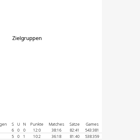
Zielgruppen
gen
S
U
N
Punkte
Matches
Sätze
Games
6
0
0
12:0
38:16
82:41
543:381
5
0
1
10:2
36:18
81:40
538:359