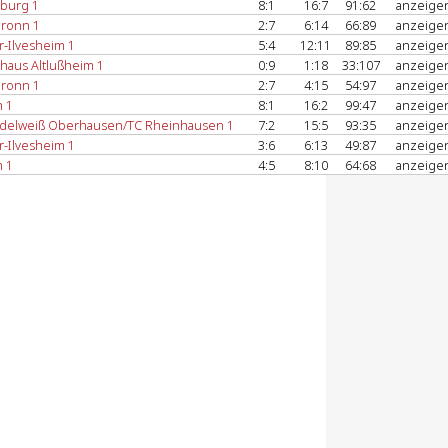
burg 1
8:1
16:7
91:62
anzeige
ronn 1
2:7
6:14
66:89
anzeige
r-Ilvesheim 1
5:4
12:11
89:85
anzeige
haus Altlußheim 1
0:9
1:18
33:107
anzeige
ronn 1
2:7
4:15
54:97
anzeige
h 1
8:1
16:2
99:47
anzeige
delweiß Oberhausen/TC Rheinhausen 1
7:2
15:5
93:35
anzeige
r-Ilvesheim 1
3:6
6:13
49:87
anzeige
h 1
4:5
8:10
64:68
anzeige