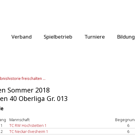
Verband
Spielbetrieb
Turniere
Bildung
bnishistorie freischalten ...
en Sommer 2018
en 40 Oberliga Gr. 013
le
ang
Mannschaft
Begegnun
1
TC RW Hochstetten 1
6
2
TC Neckar-Ilvesheim 1
6