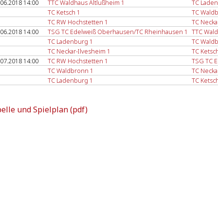
.06.2018 14:00
TTC Waldhaus Altlußheim 1
TC Laden
TC Ketsch 1
TC Waldb
TC RW Hochstetten 1
TC Necka
.06.2018 14:00
TSG TC Edelweiß Oberhausen/TC Rheinhausen 1
TTC Wald
TC Ladenburg 1
TC Waldb
TC Neckar-Ilvesheim 1
TC Ketsc
.07.2018 14:00
TC RW Hochstetten 1
TSG TC E
TC Waldbronn 1
TC Necka
TC Ladenburg 1
TC Ketsc
elle und Spielplan (pdf)