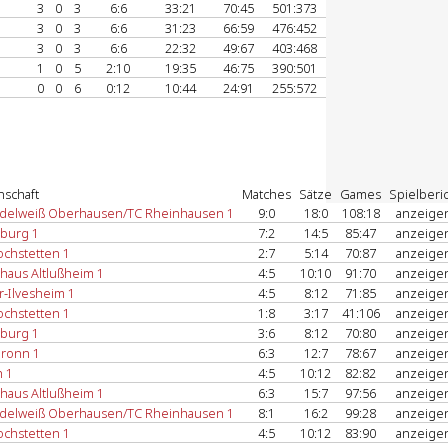
3
0
3
6:6
33:21
70:45
501:373
3
0
3
6:6
31:23
66:59
476:452
3
0
3
6:6
22:32
49:67
403:468
1
0
5
2:10
19:35
46:75
390:501
0
0
6
0:12
10:44
24:91
255:572
schaft
Matches
Sätze
Games
Spielberi
delweiß Oberhausen/TC Rheinhausen 1
9:0
18:0
108:18
anzeige
burg 1
7:2
14:5
85:47
anzeige
chstetten 1
2:7
5:14
70:87
anzeige
haus Altlußheim 1
4:5
10:10
91:70
anzeige
r-Ilvesheim 1
4:5
8:12
71:85
anzeige
chstetten 1
1:8
3:17
41:106
anzeige
burg 1
3:6
8:12
70:80
anzeige
ronn 1
6:3
12:7
78:67
anzeige
h 1
4:5
10:12
82:82
anzeige
haus Altlußheim 1
6:3
15:7
97:56
anzeige
delweiß Oberhausen/TC Rheinhausen 1
8:1
16:2
99:28
anzeige
chstetten 1
4:5
10:12
83:90
anzeige