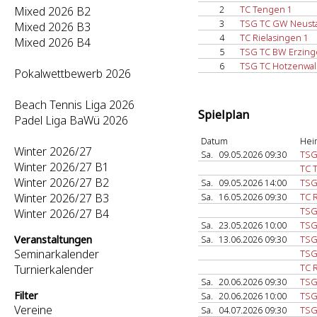
2
TC Tengen 1
Mixed 2026 B2
3
TSG TC GW Neustad
Mixed 2026 B3
4
TC Rielasingen 1
Mixed 2026 B4
5
TSG TC BW Erzing
6
TSG TC Hotzenwald
Pokalwettbewerb 2026
Beach Tennis Liga 2026
Spielplan
Padel Liga BaWü 2026
Datum
Hei
Winter 2026/27
Sa.
09.05.2026 09:30
TSG
Winter 2026/27 B1
TC 
Winter 2026/27 B2
Sa.
09.05.2026 14:00
TSG
Winter 2026/27 B3
Sa.
16.05.2026 09:30
TC 
TSG
Winter 2026/27 B4
Sa.
23.05.2026 10:00
TSG
Veranstaltungen
Sa.
13.06.2026 09:30
TSG
Seminarkalender
TSG
TC 
Turnierkalender
Sa.
20.06.2026 09:30
TSG
Filter
Sa.
20.06.2026 10:00
TSG
Vereine
Sa.
04.07.2026 09:30
TSG