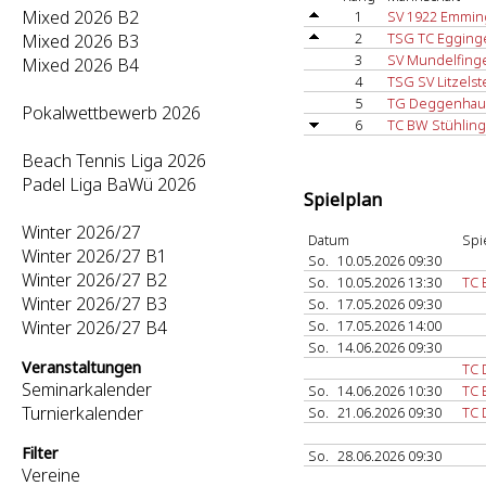
Mixed 2026 B2
1
SV 1922 Emmin
2
TSG TC Egging
Mixed 2026 B3
3
SV Mundelfing
Mixed 2026 B4
4
TSG SV Litzels
5
TG Deggenhaus
Pokalwettbewerb 2026
6
TC BW Stühling
Beach Tennis Liga 2026
Padel Liga BaWü 2026
Spielplan
Winter 2026/27
Datum
Spi
Winter 2026/27 B1
So.
10.05.2026 09:30
Winter 2026/27 B2
So.
10.05.2026 13:30
TC 
Winter 2026/27 B3
So.
17.05.2026 09:30
Winter 2026/27 B4
So.
17.05.2026 14:00
So.
14.06.2026 09:30
Veranstaltungen
TC 
Seminarkalender
So.
14.06.2026 10:30
TC 
Turnierkalender
So.
21.06.2026 09:30
TC 
Filter
So.
28.06.2026 09:30
Vereine