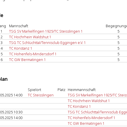
le
ang
Mannschaft
Begegnung
1
TSG SV Markelfingen 1925/TC Steisslingen 1
5
2
TC Hochrhein Waldshut 1
5
3
TSG TC Schlüchttal/Tennisclub Eggingen e.V. 1
5
4
TC Konstanz 1
5
5
TC Hohenfels-Mindersdorf 1
5
6
TC GW Bermatingen 1
5
plan
Spielort
Platz
Heimmannschaft
.05.2025 14:00
TC Steisslingen
TSG SV Markelfingen 1925/TC Steis
TC Hochrhein Waldshut 1
TC Konstanz 1
.05.2025 10:30
TSG TC Schlüchttal/Tennisclub Eggi
.05.2025 14:00
TC Hohenfels-Mindersdorf 1
TC GW Bermatingen 1