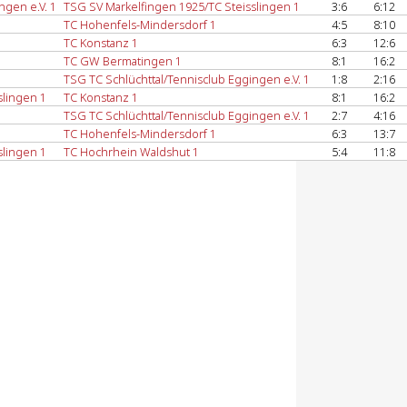
ngen e.V. 1
TSG SV Markelfingen 1925/TC Steisslingen 1
3:6
6:12
TC Hohenfels-Mindersdorf 1
4:5
8:10
TC Konstanz 1
6:3
12:6
TC GW Bermatingen 1
8:1
16:2
TSG TC Schlüchttal/Tennisclub Eggingen e.V. 1
1:8
2:16
slingen 1
TC Konstanz 1
8:1
16:2
TSG TC Schlüchttal/Tennisclub Eggingen e.V. 1
2:7
4:16
TC Hohenfels-Mindersdorf 1
6:3
13:7
slingen 1
TC Hochrhein Waldshut 1
5:4
11:8