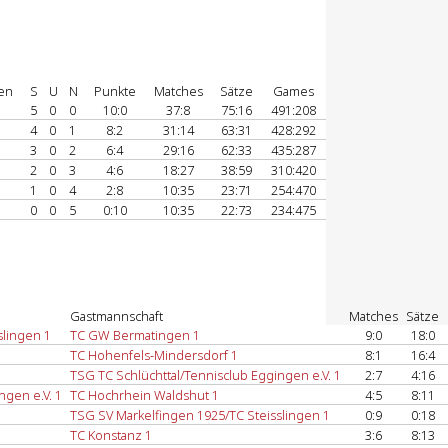
en
S
U
N
Punkte
Matches
Sätze
Games
5
0
0
10:0
37:8
75:16
491:208
4
0
1
8:2
31:14
63:31
428:292
3
0
2
6:4
29:16
62:33
435:287
2
0
3
4:6
18:27
38:59
310:420
1
0
4
2:8
10:35
23:71
254:470
0
0
5
0:10
10:35
22:73
234:475
Gastmannschaft
Matches
Sätze
slingen 1
TC GW Bermatingen 1
9:0
18:0
TC Hohenfels-Mindersdorf 1
8:1
16:4
TSG TC Schlüchttal/Tennisclub Eggingen e.V. 1
2:7
4:16
ngen e.V. 1
TC Hochrhein Waldshut 1
4:5
8:11
TSG SV Markelfingen 1925/TC Steisslingen 1
0:9
0:18
TC Konstanz 1
3:6
8:13