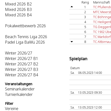
Rang
Mannschaft
Mixed 2026 B2
1
TC Pfullendo
Mixed 2026 B3
2
MTC Meersb
Mixed 2026 B4
3
TC Böhring
4
TC Heiligen
Pokalwettbewerb 2026
5
TG Deggenh
6
TC 1902 Übe
Beach Tennis Liga 2026
7
TC Markdorf
Padel Liga BaWü 2026
8
TC Altbirnau
Winter 2026/27
Winter 2026/27 B1
Spielplan
Winter 2026/27 B2
Datum
Winter 2026/27 B3
Sa.
06.05.2023 14:00
Winter 2026/27 B4
Veranstaltungen
Seminarkalender
Sa.
13.05.2023 09:30
Turnierkalender
Filter
Sa.
13.05.2023 12:00
Vereine