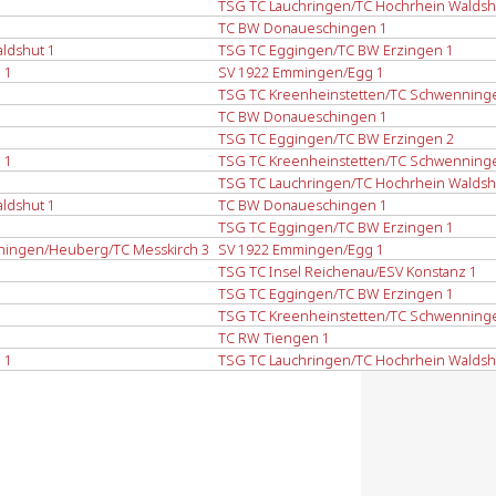
TSG TC Lauchringen/TC Hochrhein Waldsh
TC BW Donaueschingen 1
ldshut 1
TSG TC Eggingen/TC BW Erzingen 1
 1
SV 1922 Emmingen/Egg 1
TSG TC Kreenheinstetten/TC Schwenning
TC BW Donaueschingen 1
TSG TC Eggingen/TC BW Erzingen 2
 1
TSG TC Kreenheinstetten/TC Schwenning
TSG TC Lauchringen/TC Hochrhein Waldsh
ldshut 1
TC BW Donaueschingen 1
TSG TC Eggingen/TC BW Erzingen 1
ningen/Heuberg/TC Messkirch 3
SV 1922 Emmingen/Egg 1
TSG TC Insel Reichenau/ESV Konstanz 1
TSG TC Eggingen/TC BW Erzingen 1
TSG TC Kreenheinstetten/TC Schwenning
TC RW Tiengen 1
 1
TSG TC Lauchringen/TC Hochrhein Waldsh