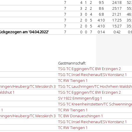
7
4
1
2
9:5
24:18
52
7
3
2
2
8:6
25:17
55
7
3
0
4
6:8
21:21
46
7
2
0
5
4:10
17:25
35
7
2
0
5
4:10
15:27
35
ückgezogen am '04.04.2022'
7
0
0
7
0:14
0:42
0:
Gastmannschaft
TSG TC Eggingen/TC BW Erzingen 2
TSG TC Insel Reichenau/ESV Konstanz 1
TC RW Tiengen 1
ningen/Heuberg/TC Messkirch 3
TSG TC Lauchringen/TC Hochrhein Waldsh
ldshut 1
TSG TC Eggingen/TC BW Erzingen 2
SV 1922 Emmingen/Egg 1
TSG TC Kreenheinstetten/TC Schwenning
 1
TC RW Tiengen 1
ningen/Heuberg/TC Messkirch 3
TC BW Donaueschingen 1
TSG TC Insel Reichenau/ESV Konstanz 1
TC RW Tiengen 1