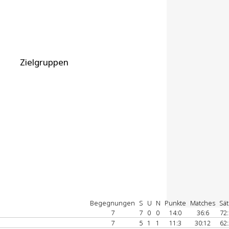
Zielgruppen
Begegnungen
S
U
N
Punkte
Matches
Sä
7
7
0
0
14:0
36:6
72
7
5
1
1
11:3
30:12
62