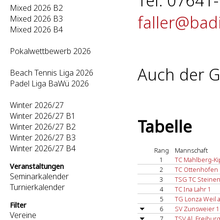
Tel: 07641
Mixed 2026 B2
faller@bad
Mixed 2026 B3
Mixed 2026 B4
Pokalwettbewerb 2026
Auch der G
Beach Tennis Liga 2026
Padel Liga BaWü 2026
Winter 2026/27
Winter 2026/27 B1
Tabelle
Winter 2026/27 B2
Winter 2026/27 B3
Winter 2026/27 B4
Rang
Mannschaft
1
TC Mahlberg-K
Veranstaltungen
2
TC Ottenhöfen 
Seminarkalender
3
TSG TC Steinen
Turnierkalender
4
TC Ina Lahr 1
5
TG Lonza Weil a
Filter
6
SV Zunsweier 1
Vereine
7
TSV Al. Freibur