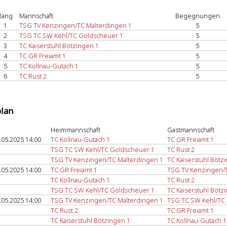
Rang
Mannschaft
Begegnungen
1
TSG TV Kenzingen/TC Malterdingen 1
5
2
TSG TC SW Kehl/TC Goldscheuer 1
5
3
TC Kaiserstuhl Bötzingen 1
5
4
TC GR Freiamt 1
5
5
TC Kollnau-Gutach 1
5
6
TC Rust 2
5
plan
Heimmannschaft
Gastmannschaft
.05.2025 14:00
TC Kollnau-Gutach 1
TC GR Freiamt 1
TSG TC SW Kehl/TC Goldscheuer 1
TC Rust 2
TSG TV Kenzingen/TC Malterdingen 1
TC Kaiserstuhl Bötz
.05.2025 14:00
TC GR Freiamt 1
TSG TV Kenzingen/T
TC Kollnau-Gutach 1
TC Rust 2
TSG TC SW Kehl/TC Goldscheuer 1
TC Kaiserstuhl Bötz
.05.2025 14:00
TSG TV Kenzingen/TC Malterdingen 1
TSG TC SW Kehl/TC
TC Rust 2
TC GR Freiamt 1
TC Kaiserstuhl Bötzingen 1
TC Kollnau-Gutach 1