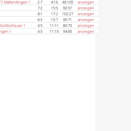
C Malterdingen 1
2:7
4:16
46:105
anzeigen
7:2
15:5
93:57
anzeigen
8:1
17:2
102:27
anzeigen
6:3
13:7
95:71
anzeigen
 Goldscheuer 1
4:5
11:11
80:73
anzeigen
ingen 1
4:5
11:10
94:83
anzeigen