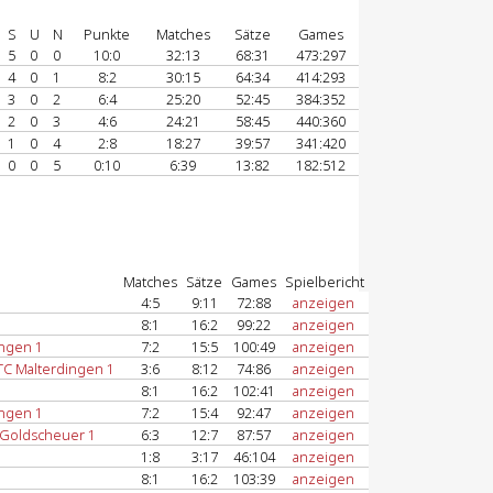
S
U
N
Punkte
Matches
Sätze
Games
5
0
0
10:0
32:13
68:31
473:297
4
0
1
8:2
30:15
64:34
414:293
3
0
2
6:4
25:20
52:45
384:352
2
0
3
4:6
24:21
58:45
440:360
1
0
4
2:8
18:27
39:57
341:420
0
0
5
0:10
6:39
13:82
182:512
Matches
Sätze
Games
Spielbericht
4:5
9:11
72:88
anzeigen
8:1
16:2
99:22
anzeigen
ingen 1
7:2
15:5
100:49
anzeigen
C Malterdingen 1
3:6
8:12
74:86
anzeigen
8:1
16:2
102:41
anzeigen
ingen 1
7:2
15:4
92:47
anzeigen
 Goldscheuer 1
6:3
12:7
87:57
anzeigen
1:8
3:17
46:104
anzeigen
8:1
16:2
103:39
anzeigen