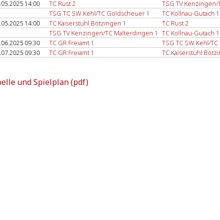
.05.2025 14:00
TC Rust 2
TSG TV Kenzingen/T
TSG TC SW Kehl/TC Goldscheuer 1
TC Kollnau-Gutach 1
.05.2025 14:00
TC Kaiserstuhl Bötzingen 1
TC Rust 2
TSG TV Kenzingen/TC Malterdingen 1
TC Kollnau-Gutach 1
.06.2025 09:30
TC GR Freiamt 1
TSG TC SW Kehl/TC
.07.2025 09:30
TC GR Freiamt 1
TC Kaiserstuhl Bötz
elle und Spielplan (pdf)