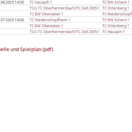
.06.2025 14:00
TC Hausach 1
TC RW Achern 1
TSG TC Oberharmersbach/TC Zell 2005 1
TC Ortenberg 1
TC BW Oberweier 1
TC Niederschopf
.07.2025 14:00
TC Niederschopfheim 1
TC RW Achern 1
TC BW Oberweier 1
TC Ortenberg 1
TSG TC Oberharmersbach/TC Zell 2005 1
TC Hausach 1
elle und Spielplan (pdf)