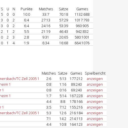
S
U
N
Punkte
Matches
Sätze
Games
5
0
0
10:0
33:7
70:18
1132:688
3
0
2
6:4
27:13
57:29
1017:793
3
0
2
6:4
24:16
53:39
960:905
2
1
2
5:5
21:19
46:43
942:832
0
2
3
2:8
9:31
20:65
580:1001
0
1
4
1:9
6:34
16:68
664:1076
Matches
Sätze
Games
Spielbericht
ersbach/TC Zell 2005 1
2:6
5:13
177:212
anzeigen
heim 1
0:8
1:16
89:240
anzeigen
r 1
0:8
0:16
69:240
anzeigen
heim 1
1:7
5:14
167:228
anzeigen
4:4
8:8
178:166
anzeigen
r 1
3:5
7:12
155:216
anzeigen
ersbach/TC Zell 2005 1
5:3
12:6
216:184
anzeigen
7:1
14:2
214:113
anzeigen
4:4
10:8
164:123
anzeigen