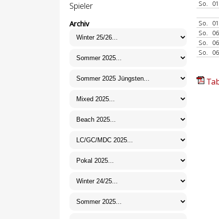
So.
01
Spieler
So.
01
Archiv
So.
06
So.
06
So.
06
Tab