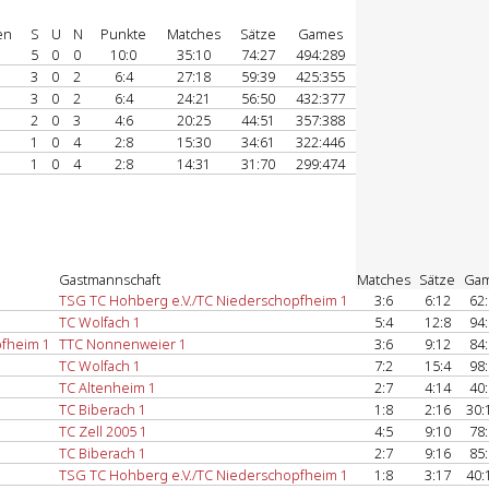
en
S
U
N
Punkte
Matches
Sätze
Games
5
0
0
10:0
35:10
74:27
494:289
3
0
2
6:4
27:18
59:39
425:355
3
0
2
6:4
24:21
56:50
432:377
2
0
3
4:6
20:25
44:51
357:388
1
0
4
2:8
15:30
34:61
322:446
1
0
4
2:8
14:31
31:70
299:474
Gastmannschaft
Matches
Sätze
Ga
TSG TC Hohberg e.V./TC Niederschopfheim 1
3:6
6:12
62
TC Wolfach 1
5:4
12:8
94
pfheim 1
TTC Nonnenweier 1
3:6
9:12
84
TC Wolfach 1
7:2
15:4
98
TC Altenheim 1
2:7
4:14
40
TC Biberach 1
1:8
2:16
30:
TC Zell 2005 1
4:5
9:10
78
TC Biberach 1
2:7
9:16
85
TSG TC Hohberg e.V./TC Niederschopfheim 1
1:8
3:17
40: