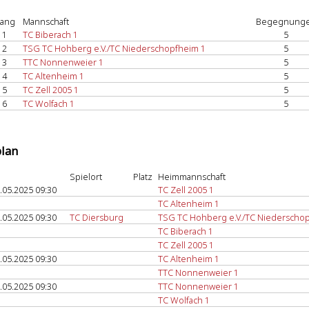
ang
Mannschaft
Begegnung
1
TC Biberach 1
5
2
TSG TC Hohberg e.V./TC Niederschopfheim 1
5
3
TTC Nonnenweier 1
5
4
TC Altenheim 1
5
5
TC Zell 2005 1
5
6
TC Wolfach 1
5
plan
Spielort
Platz
Heimmannschaft
.05.2025 09:30
TC Zell 2005 1
TC Altenheim 1
.05.2025 09:30
TC Diersburg
TSG TC Hohberg e.V./TC Niederscho
TC Biberach 1
TC Zell 2005 1
.05.2025 09:30
TC Altenheim 1
TTC Nonnenweier 1
.05.2025 09:30
TTC Nonnenweier 1
TC Wolfach 1