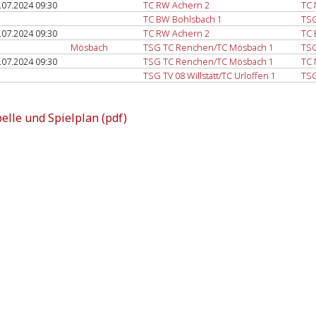
.07.2024 09:30
TC RW Achern 2
TC 
TC BW Bohlsbach 1
TSG
.07.2024 09:30
TC RW Achern 2
TC 
Mösbach
TSG TC Renchen/TC Mösbach 1
TSG
.07.2024 09:30
TSG TC Renchen/TC Mösbach 1
TC 
TSG TV 08 Willstätt/TC Urloffen 1
TSG
elle und Spielplan (pdf)