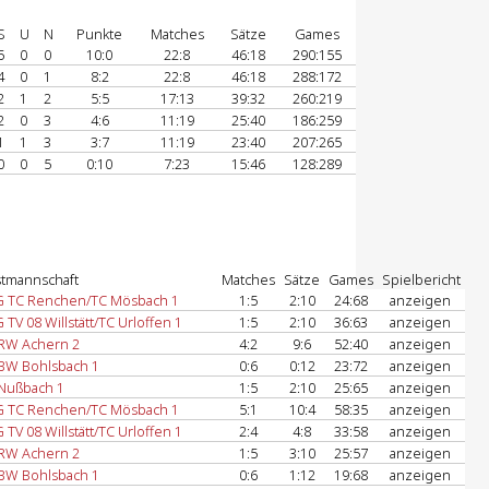
S
U
N
Punkte
Matches
Sätze
Games
5
0
0
10:0
22:8
46:18
290:155
4
0
1
8:2
22:8
46:18
288:172
2
1
2
5:5
17:13
39:32
260:219
2
0
3
4:6
11:19
25:40
186:259
1
1
3
3:7
11:19
23:40
207:265
0
0
5
0:10
7:23
15:46
128:289
tmannschaft
Matches
Sätze
Games
Spielbericht
 TC Renchen/TC Mösbach 1
1:5
2:10
24:68
anzeigen
 TV 08 Willstätt/TC Urloffen 1
1:5
2:10
36:63
anzeigen
RW Achern 2
4:2
9:6
52:40
anzeigen
BW Bohlsbach 1
0:6
0:12
23:72
anzeigen
Nußbach 1
1:5
2:10
25:65
anzeigen
 TC Renchen/TC Mösbach 1
5:1
10:4
58:35
anzeigen
 TV 08 Willstätt/TC Urloffen 1
2:4
4:8
33:58
anzeigen
RW Achern 2
1:5
3:10
25:57
anzeigen
BW Bohlsbach 1
0:6
1:12
19:68
anzeigen