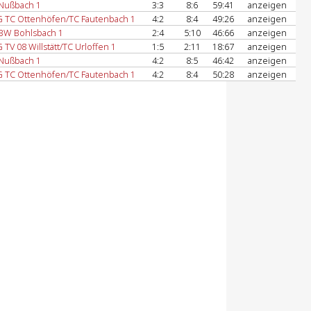
Nußbach 1
3:3
8:6
59:41
anzeigen
 TC Ottenhöfen/TC Fautenbach 1
4:2
8:4
49:26
anzeigen
BW Bohlsbach 1
2:4
5:10
46:66
anzeigen
 TV 08 Willstätt/TC Urloffen 1
1:5
2:11
18:67
anzeigen
Nußbach 1
4:2
8:5
46:42
anzeigen
 TC Ottenhöfen/TC Fautenbach 1
4:2
8:4
50:28
anzeigen