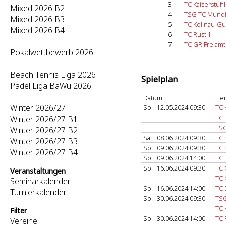
3
TC Kaiserstuhl
Mixed 2026 B2
4
TSG TC Mundi
Mixed 2026 B3
5
TC Kollnau-Gu
Mixed 2026 B4
6
TC Rust 1
7
TC GR Freiamt
Pokalwettbewerb 2026
Beach Tennis Liga 2026
Spielplan
Padel Liga BaWü 2026
Datum
Hei
Winter 2026/27
So.
12.05.2024 09:30
TC 
TC 
Winter 2026/27 B1
TSG
Winter 2026/27 B2
Sa.
08.06.2024 09:30
TC 
Winter 2026/27 B3
So.
09.06.2024 09:30
TC 
Winter 2026/27 B4
So.
09.06.2024 14:00
TC 
So.
16.06.2024 09:30
TC 
Veranstaltungen
TC 
Seminarkalender
So.
16.06.2024 14:00
TC 
Turnierkalender
So.
30.06.2024 09:30
TSG
TC 
Filter
So.
30.06.2024 14:00
TC 
Vereine