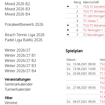
Rang
Mannschaft
Mixed 2026 B2
1
TSG TC Köndri
Mixed 2026 B3
2
TSG TC Winden/
Mixed 2026 B4
3
TC GW Ihringen
4
TC Sexau 1
Pokalwettbewerb 2026
5
TSG TC Wasenw
6
TC Teningen 1
Beach Tennis Liga 2026
7
TC Mundingen 
Padel Liga BaWü 2026
Winter 2026/27
Spielplan
Winter 2026/27 B1
Datum
Hei
Winter 2026/27 B2
So.
13.06.2021 09:30
TSG
Winter 2026/27 B3
So.
13.06.2021 14:00
TSG
Winter 2026/27 B4
So.
20.06.2021 09:30
TC 
TSG
Veranstaltungen
TSG
Seminarkalender
So.
27.06.2021 09:30
TSG
Turnierkalender
TC 
TC 
Filter
So.
04.07.2021 09:30
TSG
Vereine