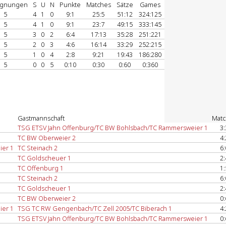
gnungen
S
U
N
Punkte
Matches
Sätze
Games
5
4
1
0
9:1
25:5
51:12
324:125
5
4
1
0
9:1
23:7
49:15
333:145
5
3
0
2
6:4
17:13
35:28
251:221
5
2
0
3
4:6
16:14
33:29
252:215
5
1
0
4
2:8
9:21
19:43
186:280
5
0
0
5
0:10
0:30
0:60
0:360
Gastmannschaft
Matc
TSG ETSV Jahn Offenburg/TC BW Bohlsbach/TC Rammersweier 1
3:
TC BW Oberweier 2
4:
ier 1
TC Steinach 2
6:
TC Goldscheuer 1
2:
TC Offenburg 1
1:
TC Steinach 2
6:
TC Goldscheuer 1
2:
TC BW Oberweier 2
0:
ier 1
TSG TC RW Gengenbach/TC Zell 2005/TC Biberach 1
4:
TSG ETSV Jahn Offenburg/TC BW Bohlsbach/TC Rammersweier 1
0: