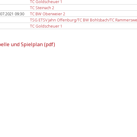
TC Goldscheuer 1
TC Steinach 2
.07.2021 09:30
TC BW Oberweier 2
TSG ETSV Jahn Offenburg/TC BW Bohlsbach/TC Rammerswe
TC Goldscheuer 1
elle und Spielplan (pdf)