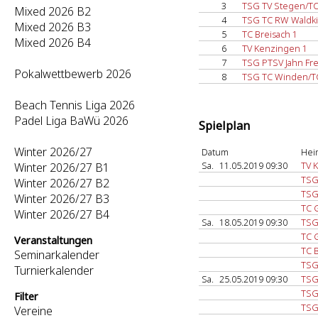
3
TSG TV Stegen/T
Mixed 2026 B2
4
TSG TC RW Waldki
Mixed 2026 B3
5
TC Breisach 1
Mixed 2026 B4
6
TV Kenzingen 1
7
TSG PTSV Jahn Fre
Pokalwettbewerb 2026
8
TSG TC Winden/TC
Beach Tennis Liga 2026
Padel Liga BaWü 2026
Spielplan
Winter 2026/27
Datum
Hei
Sa.
11.05.2019 09:30
TV 
Winter 2026/27 B1
TSG
Winter 2026/27 B2
TSG
Winter 2026/27 B3
TC 
Winter 2026/27 B4
Sa.
18.05.2019 09:30
TSG
TC 
Veranstaltungen
TC B
Seminarkalender
TSG
Turnierkalender
Sa.
25.05.2019 09:30
TSG
TSG
Filter
TSG
Vereine