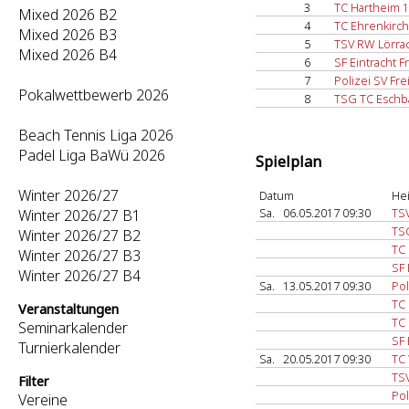
3
TC Hartheim 1
Mixed 2026 B2
4
TC Ehrenkirc
Mixed 2026 B3
5
TSV RW Lörra
Mixed 2026 B4
6
SF Eintracht F
7
Polizei SV Fre
Pokalwettbewerb 2026
8
TSG TC Eschb
Beach Tennis Liga 2026
Padel Liga BaWü 2026
Spielplan
Winter 2026/27
Datum
He
Sa.
06.05.2017 09:30
TS
Winter 2026/27 B1
TS
Winter 2026/27 B2
TC
Winter 2026/27 B3
SF 
Winter 2026/27 B4
Sa.
13.05.2017 09:30
Pol
TC
Veranstaltungen
TC 
Seminarkalender
SF 
Turnierkalender
Sa.
20.05.2017 09:30
TC
TS
Filter
Pol
Vereine