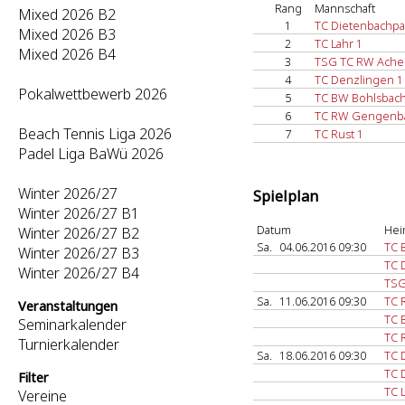
Rang
Mannschaft
Mixed 2026 B2
1
TC Dietenbachpa
Mixed 2026 B3
2
TC Lahr 1
Mixed 2026 B4
3
TSG TC RW Ache
4
TC Denzlingen 1
Pokalwettbewerb 2026
5
TC BW Bohlsbach
6
TC RW Gengenb
Beach Tennis Liga 2026
7
TC Rust 1
Padel Liga BaWü 2026
Winter 2026/27
Spielplan
Winter 2026/27 B1
Datum
Hei
Winter 2026/27 B2
Sa.
04.06.2016 09:30
TC 
Winter 2026/27 B3
TC 
Winter 2026/27 B4
TSG
Sa.
11.06.2016 09:30
TC 
Veranstaltungen
TC 
Seminarkalender
TC 
Turnierkalender
Sa.
18.06.2016 09:30
TC 
TC 
Filter
TC 
Vereine