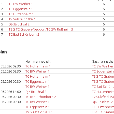
1
TC BW Weiher 1
6
2
TC Eggenstein 1
6
3
TC Huttenheim 1
6
4
TV Sulzfeld 1902 1
6
5
DJK Bruchsal 2
6
6
TSG TC Graben-Neudorf/TC SW Rußheim 3
6
7
TC Bad Schönborn 2
6
plan
Heimmannschaft
Gastmannschaf
.05.2026 09:30
TC Huttenheim 1
TC BW Weiher
.05.2026 09:30
TC BW Weiher 1
TC Eggenstein
TC Huttenheim 1
TSG TC Grabe
.05.2026 09:30
TC Eggenstein 1
TSG TC Grabe
TC BW Weiher 1
TC Bad Schönb
.05.2026 14:00
DJK Bruchsal 2
TC Huttenheim
.05.2026 09:30
TC Bad Schönborn 2
TV Sulzfeld 19
.06.2026 09:30
TC BW Weiher 1
DJK Bruchsal 2
TC Eggenstein 1
TC Huttenheim
TV Sulzfeld 1902 1
TSG TC Grabe