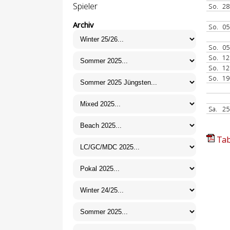
Spieler
So.
28
Archiv
So.
05
So.
05
So.
12
So.
12
So.
19
Sa.
25
Tab