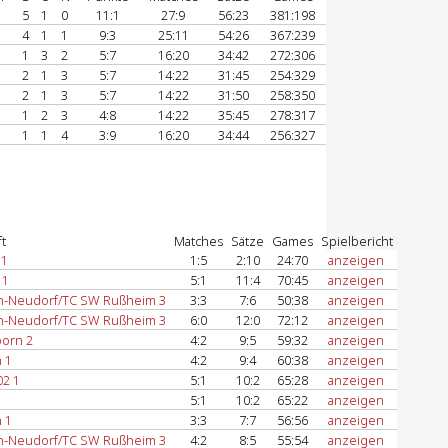
5
1
0
11:1
27:9
56:23
381:198
4
1
1
9:3
25:11
54:26
367:239
1
3
2
5:7
16:20
34:42
272:306
2
1
3
5:7
14:22
31:45
254:329
2
1
3
5:7
14:22
31:50
258:350
1
2
3
4:8
14:22
35:45
278:317
1
1
4
3:9
16:20
34:44
256:327
t
Matches
Sätze
Games
Spielbericht
 1
1:5
2:10
24:70
anzeigen
 1
5:1
11:4
70:45
anzeigen
n-Neudorf/TC SW Rußheim 3
3:3
7:6
50:38
anzeigen
n-Neudorf/TC SW Rußheim 3
6:0
12:0
72:12
anzeigen
orn 2
4:2
9:5
59:32
anzeigen
 1
4:2
9:4
60:38
anzeigen
02 1
5:1
10:2
65:28
anzeigen
5:1
10:2
65:22
anzeigen
 1
3:3
7:7
56:56
anzeigen
n-Neudorf/TC SW Rußheim 3
4:2
8:5
55:54
anzeigen