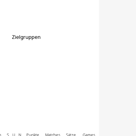
Zielgruppen
n
S
U
N
Punkte
Matches
Sätze
Games