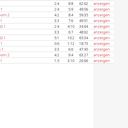
2:4
8:8
62:62
anzeigen
 1
2:4
5:9
49:56
anzeigen
orn 2
4:2
8:4
59:35
anzeigen
 1
3:3
7:6
49:51
anzeigen
02 1
2:4
4:10
34:64
anzeigen
3:3
6:7
48:62
anzeigen
02 1
5:1
10:2
65:34
anzeigen
 1
0:6
1:12
18:73
anzeigen
 1
3:3
6:6
47:45
anzeigen
orn 2
4:2
9:4
63:27
anzeigen
 1
1:5
3:10
26:66
anzeigen