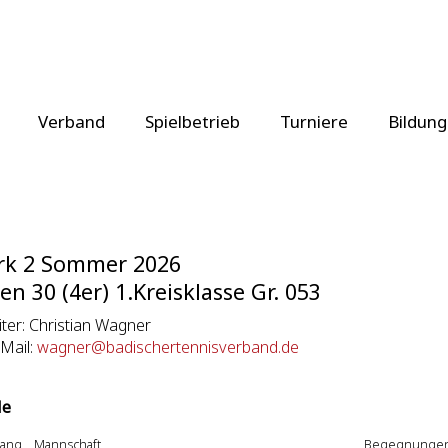
Verband
Spielbetrieb
Turniere
Bildung
rk 2 Sommer 2026
en 30 (4er) 1.Kreisklasse Gr. 053
eiter: Christian Wagner
eMail:
wagner@badischertennisverband.de
le
ang
Mannschaft
Begegnunge