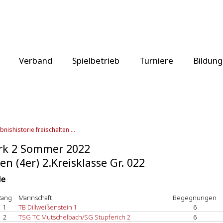
Verband
Spielbetrieb
Turniere
Bildung
bnishistorie freischalten ...
rk 2 Sommer 2022
en (4er) 2.Kreisklasse Gr. 022
le
Rang
Mannschaft
Begegnungen
1
TB Dillweißenstein 1
6
2
TSG TC Mutschelbach/SG Stupferich 2
6