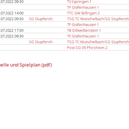
.07.2022 09:30
TV Ispringen 1
TF Gräfenhausen 1
.07.2022 14:00
TTC GW Bilfingen 2
.07.2022 09:30
SG Stupferich
TSG TC Mutschelbach/SG Stupferich
TF Gräfenhausen 1
.07.2022 17:30
TB Dillweißenstein 1
.07.2022 09:30
TF Gräfenhausen 1
SG Stupferich
TSG TC Mutschelbach/SG Stupferich
Post-SG 05 Pforzheim 2
elle und Spielplan (pdf)