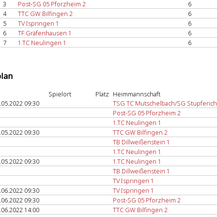
3
Post-SG 05 Pforzheim 2
6
4
TTC GW Bilfingen 2
6
5
TV Ispringen 1
6
6
TF Gräfenhausen 1
6
7
1.TC Neulingen 1
6
plan
Spielort
Platz
Heimmannschaft
.05.2022 09:30
TSG TC Mutschelbach/SG Stupferich
Post-SG 05 Pforzheim 2
1.TC Neulingen 1
.05.2022 09:30
TTC GW Bilfingen 2
TB Dillweißenstein 1
1.TC Neulingen 1
.05.2022 09:30
1.TC Neulingen 1
TB Dillweißenstein 1
TV Ispringen 1
.06.2022 09:30
TV Ispringen 1
.06.2022 09:30
Post-SG 05 Pforzheim 2
.06.2022 14:00
TTC GW Bilfingen 2