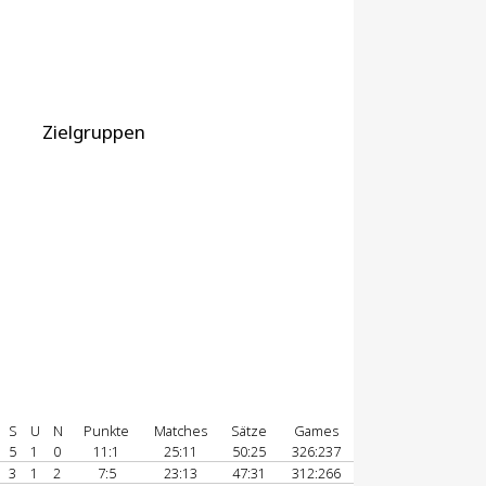
Zielgruppen
S
U
N
Punkte
Matches
Sätze
Games
5
1
0
11:1
25:11
50:25
326:237
3
1
2
7:5
23:13
47:31
312:266