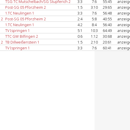
TSG TC Mutschelbach/SG Stupferich 2
3:3
7:6
55:45
anzei
Post-SG 05 Pforzheim 2
1:5
3:10
29:65
anzei
1.TC Neulingen 1
3:3
7:6
56:48
anzei
 2
Post-SG 05 Pforzheim 2
2:4
5:8
40:55
anzei
1.TC Neulingen 1
4:2
8:4
56:40
anzei
TV Ispringen 1
5:1
10:3
64:49
anzei
TTC GW Bilfingen 2
0:6
1:12
30:68
anzei
 2
TB Dillweißenstein 1
1:5
2:10
20:61
anzei
TV Ispringen 1
3:3
7:6
60:41
anzei