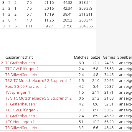
3
1
2
7:5
21:15
44:32
318:244
2
3
1
7:5
20:16
42:34
309:273
1
3
2
5:7
17:19
39:41
311:311
2
0
4
4:8
11:25
28:52
260:344
0
1
5
1:11
9:27
21:56
204:365
Gastmannschaft
Matches
Sätze
Games
Spielber
 2
TF Gräfenhausen 1
6:0
12:1
74:35
anzei
TTC GW Bilfingen 2
2:4
5:8
35:58
anzei
TB Dillweißenstein 1
2:4
4:8
34:48
anzei
TSG TC Mutschelbach/SG Stupferich 2
1:5
2:10
29:65
anzei
Post-SG 05 Pforzheim 2
4:2
8:4
56:37
anzei
TV Ispringen 1
1:5
2:11
31:71
anzei
TSG TC Mutschelbach/SG Stupferich 2
0:6
3:12
31:68
anzei
TF Gräfenhausen 1
4:2
8:6
52:51
anzei
TTC GW Bilfingen 2
3:3
6:7
50:52
anzei
TF Gräfenhausen 1
2:4
6:9
45:59
anzei
1.TC Neulingen 1
5:1
10:2
66:20
anzei
TB Dillweißenstein 1
3:3
6:6
46:45
anzei