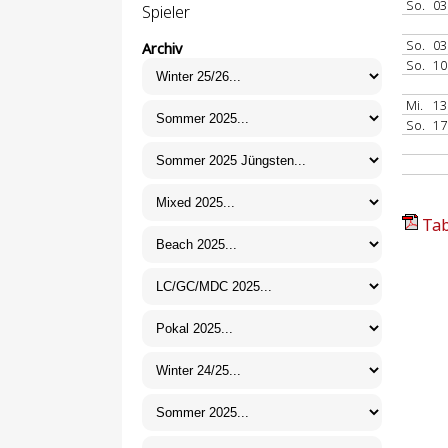
So.
03
Spieler
So.
03
Archiv
So.
10
Mi.
13
So.
17
Tab