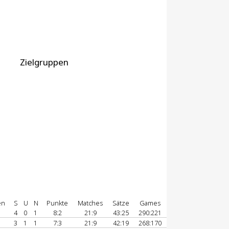
Zielgruppen
en
S
U
N
Punkte
Matches
Sätze
Games
4
0
1
8:2
21:9
43:25
290:221
3
1
1
7:3
21:9
42:19
268:170