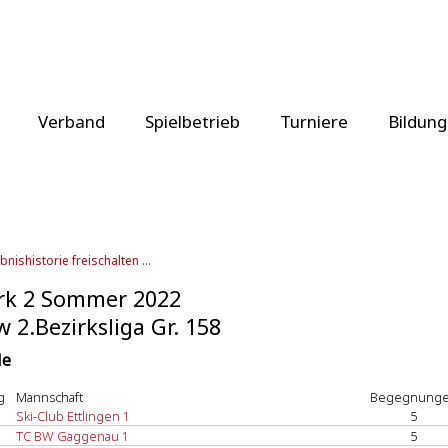
Verband
Spielbetrieb
Turniere
Bildung
bnishistorie freischalten ...
rk 2 Sommer 2022
 2.Bezirksliga Gr. 158
le
g
Mannschaft
Begegnung
Ski-Club Ettlingen 1
5
TC BW Gaggenau 1
5