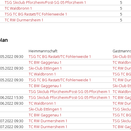
TSG Skiclub Pforzheim/Post-SG 05 Pforzheim 1
5
TC Waldbronn 1
5
TSG TC BG Rastatt/TC Fohlenweide 1
5
TC RW Durmersheim 1
5
plan
Heimmannschaft
Gastmanns
.05.2022 09:30
TSG TC BG Rastatt/TC Fohlenweide 1
Ski-Club Et
TC BW Gaggenau 1
TC Waldbr
.05.2022 09:30
Ski-Club Ettlingen 1
TC RW Dur
TC Waldbronn 1
TSG TC BG 
.05.2022 09:30
TSG TC BG Rastatt/TC Fohlenweide 1
TC RW Dur
TC BW Gaggenau 1
Ski-Club Et
TSG Skiclub Pforzheim/Post-SG 05 Pforzheim 1
TC Waldbr
.06.2022 15:30
TSG Skiclub Pforzheim/Post-SG 05 Pforzheim 1
TC BW Ga
.06.2022 09:30
TC Waldbronn 1
TC RW Dur
Ski-Club Ettlingen 1
TSG Skicl
TC BW Gaggenau 1
TSG TC BG 
.07.2022 09:30
TC RW Durmersheim 1
TSG Skicl
.07.2022 09:30
TC RW Durmersheim 1
TC BW Ga