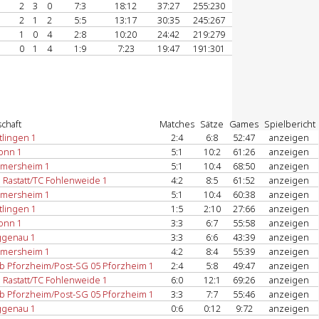
2
3
0
7:3
18:12
37:27
255:230
2
1
2
5:5
13:17
30:35
245:267
1
0
4
2:8
10:20
24:42
219:279
0
1
4
1:9
7:23
19:47
191:301
chaft
Matches
Sätze
Games
Spielbericht
tlingen 1
2:4
6:8
52:47
anzeigen
onn 1
5:1
10:2
61:26
anzeigen
mersheim 1
5:1
10:4
68:50
anzeigen
Rastatt/TC Fohlenweide 1
4:2
8:5
61:52
anzeigen
mersheim 1
5:1
10:4
60:38
anzeigen
tlingen 1
1:5
2:10
27:66
anzeigen
onn 1
3:3
6:7
55:58
anzeigen
ggenau 1
3:3
6:6
43:39
anzeigen
mersheim 1
4:2
8:4
55:39
anzeigen
ub Pforzheim/Post-SG 05 Pforzheim 1
2:4
5:8
49:47
anzeigen
Rastatt/TC Fohlenweide 1
6:0
12:1
69:26
anzeigen
ub Pforzheim/Post-SG 05 Pforzheim 1
3:3
7:7
55:46
anzeigen
ggenau 1
0:6
0:12
9:72
anzeigen