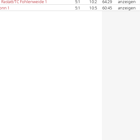
Rastatt/TC Fohlenweide 1
5:1
10:2
64:29
anzeigen
onn 1
5:1
10:5
60:45
anzeigen