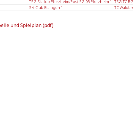
TSG Skiclub Pforzheim/Post-SG 05 Pforzheim 1
TSG TC BG 
Ski-Club Ettlingen 1
TC Waldbr
elle und Spielplan (pdf)