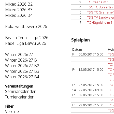
3
TC Iffezheim 1
Mixed 2026 B2
4
TSG TC Bühlertal/
Mixed 2026 B3
5
TSG TC Greffern/
Mixed 2026 B4
6
TSG TV Sandweie
7
TC Hügelsheim 1
Pokalwettbewerb 2026
Beach Tennis Liga 2026
Spielplan
Padel Liga BaWü 2026
Datum
Hei
Winter 2026/27
Fr.
05.05.2017 15:00
TSG
TSG
Winter 2026/27 B1
TC 
Winter 2026/27 B2
Fr.
12.05.2017 15:00
TC 
Winter 2026/27 B3
TC 
Winter 2026/27 B4
TC 
Fr.
26.05.2017 15:00
TSG
Veranstaltungen
Sa.
27.05.2017 09:30
TC 
Seminarkalender
Fr.
02.06.2017 15:00
TC 
Turnierkalender
TSG
Fr.
23.06.2017 15:00
TC 
Filter
TSG
Vereine