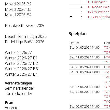
3
TC Flinsbach 1
Mixed 2026 B2
4
TC Neckar Zwi
Mixed 2026 B3
5
TV GW Weinhe
Mixed 2026 B4
6
TSG TV Altenba
Pokalwettbewerb 2026
Spielplan
Beach Tennis Liga 2026
Padel Liga BaWü 2026
Datum
Hei
Sa.
04.05.2024 14:00
TC 
Winter 2026/27
TC P
Sa.
11.05.2024 14:00
HTV
Winter 2026/27 B1
TC F
Winter 2026/27 B2
Sa.
25.05.2024 14:00
HTV
Winter 2026/27 B3
Sa.
08.06.2024 14:00
TSG
Winter 2026/27 B4
TV 
TC 
Veranstaltungen
Sa.
15.06.2024 14:00
TC 
Seminarkalender
Sa.
29.06.2024 14:00
TC F
Turnierkalender
TC P
TV 
Filter
Sa.
06.07.2024 14:00
TC P
Vereine