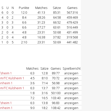
S
U
N
Punkte
Matches
Sätze
Games
6
0
0
12:0
41:13
85:31
567:316
4
0
2
8:4
28:26
64:58
459:469
3
0
3
6:6
31:23
66:52
479:429
3
0
3
6:6
27:27
63:61
516:449
2
0
4
4:8
23:31
53:68
431:499
2
0
4
4:8
16:38
37:82
319:568
1
0
5
2:10
23:31
53:69
441:482
Matches
Sätze
Games
Spielbericht
fsheim 1
6:3
12:8
89:77
anzeigen
m/TC Külsheim 1
4:5
8:10
70:72
anzeigen
enheim 1
3:6
7:14
56:98
anzeigen
m/TC Külsheim 1
6:3
13:7
93:77
anzeigen
1:8
3:16
50:100
anzeigen
7:2
16:5
103:40
anzeigen
fsheim 1
6:3
13:8
96:83
anzeigen
enheim 1
9:0
18:2
108:42
anzeigen