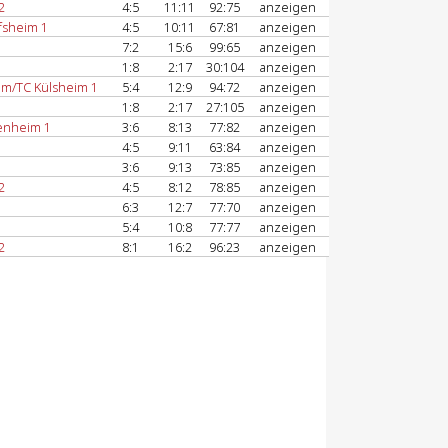
2
4:5
11:11
92:75
anzeigen
fsheim 1
4:5
10:11
67:81
anzeigen
7:2
15:6
99:65
anzeigen
1:8
2:17
30:104
anzeigen
m/TC Külsheim 1
5:4
12:9
94:72
anzeigen
1:8
2:17
27:105
anzeigen
enheim 1
3:6
8:13
77:82
anzeigen
4:5
9:11
63:84
anzeigen
3:6
9:13
73:85
anzeigen
2
4:5
8:12
78:85
anzeigen
6:3
12:7
77:70
anzeigen
5:4
10:8
77:77
anzeigen
2
8:1
16:2
96:23
anzeigen