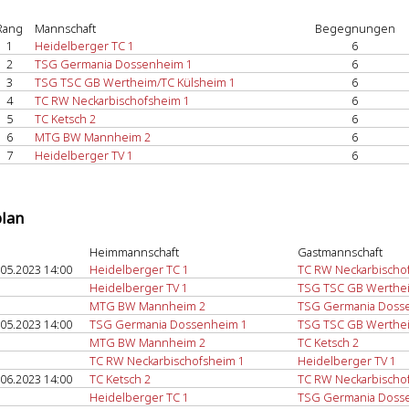
Rang
Mannschaft
Begegnungen
1
Heidelberger TC 1
6
2
TSG Germania Dossenheim 1
6
3
TSG TSC GB Wertheim/TC Külsheim 1
6
4
TC RW Neckarbischofsheim 1
6
5
TC Ketsch 2
6
6
MTG BW Mannheim 2
6
7
Heidelberger TV 1
6
plan
Heimmannschaft
Gastmannschaft
.05.2023 14:00
Heidelberger TC 1
TC RW Neckarbischo
Heidelberger TV 1
TSG TSC GB Werthei
MTG BW Mannheim 2
TSG Germania Doss
.05.2023 14:00
TSG Germania Dossenheim 1
TSG TSC GB Werthei
MTG BW Mannheim 2
TC Ketsch 2
TC RW Neckarbischofsheim 1
Heidelberger TV 1
.06.2023 14:00
TC Ketsch 2
TC RW Neckarbischo
Heidelberger TC 1
TSG Germania Doss