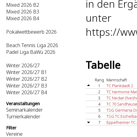
in den Er
Mixed 2026 B2
Mixed 2026 B3
unter
Mixed 2026 B4
https://w
Pokalwettbewerb 2026
Beach Tennis Liga 2026
Padel Liga BaWü 2026
Tabelle
Winter 2026/27
Winter 2026/27 B1
Winter 2026/27 B2
Rang
Mannschaft
Winter 2026/27 B3
1
TC Plankstadt 2
Winter 2026/27 B4
2
TC Harmonie Ma
3
TC Neckar-Ilvesh
Veranstaltungen
4
TC 70 Sandhause
Seminarkalender
5
TSG Germania D
Turnierkalender
6
TSG TC Eschelba
7
Eppelheimer TC 
Filter
Vereine