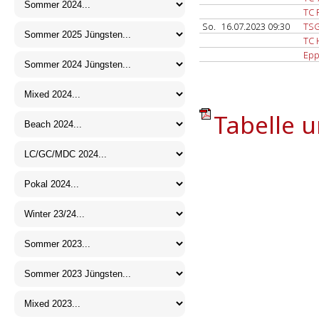
TC 
So.
16.07.2023 09:30
TSG
TC 
Epp
Tabelle u