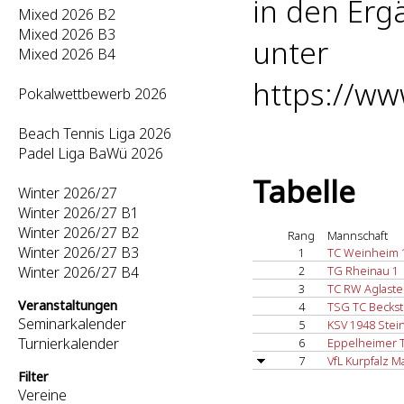
in den Er
Mixed 2026 B2
Mixed 2026 B3
unter
Mixed 2026 B4
https://w
Pokalwettbewerb 2026
Beach Tennis Liga 2026
Padel Liga BaWü 2026
Tabelle
Winter 2026/27
Winter 2026/27 B1
Winter 2026/27 B2
Rang
Mannschaft
Winter 2026/27 B3
1
TC Weinheim 
Winter 2026/27 B4
2
TG Rheinau 1
3
TC RW Aglaste
Veranstaltungen
4
TSG TC Beckst
Seminarkalender
5
KSV 1948 Stei
Turnierkalender
6
Eppelheimer 
7
VfL Kurpfalz 
Filter
Vereine