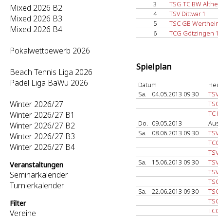
3
TSG TC BW Althe
Mixed 2026 B2
4
TSV Dittwar 1
Mixed 2026 B3
5
TSC GB Werthei
Mixed 2026 B4
6
TCG Götzingen 
Pokalwettbewerb 2026
Spielplan
Beach Tennis Liga 2026
Padel Liga BaWü 2026
Datum
He
Sa.
04.05.2013 09:30
TSV
Winter 2026/27
TS
TC
Winter 2026/27 B1
Do.
09.05.2013
Au
Winter 2026/27 B2
Sa.
08.06.2013 09:30
TSV
Winter 2026/27 B3
TC
Winter 2026/27 B4
TSV
Sa.
15.06.2013 09:30
TSV
Veranstaltungen
TSV
Seminarkalender
TS
Turnierkalender
Sa.
22.06.2013 09:30
TS
TSG
Filter
TC
Vereine