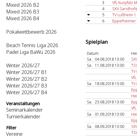
3
VfL Kurpfalz
Mixed 2026 B2
4
SKV Sandhofe
Mixed 2026 B3
5
TV Lußheim 1
Mixed 2026 B4
6
Eppelheimer 
Pokalwettbewerb 2026
Spielplan
Beach Tennis Liga 2026
Padel Liga BaWü 2026
Datum
He
Sa.
04.08.2018 13:00
SK
Winter 2026/27
Sa.
11.08.2018 13:00
TSV
TV
Winter 2026/27 B1
VfL
Winter 2026/27 B2
Sa.
18.08.2018 13:00
TV
Winter 2026/27 B3
Ep
Winter 2026/27 B4
He
Sa.
25.08.2018 13:00
Ep
Veranstaltungen
VfL
Seminarkalender
Sa.
01.09.2018 13:00
He
Turnierkalender
Ep
Sa.
08.09.2018 13:00
SK
Filter
TSV
Vereine