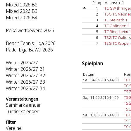
Rang
Mannschaft
Mixed 2026 B2
1
TC GW Ihringe
Mixed 2026 B3
2
TSG TC Neuried
Mixed 2026 B4
3
TC Steinach 1
4
TC Opfingen 1
Pokalwettbewerb 2026
5
TC Ringsheim 1
6
TSG TC Walters
Beach Tennis Liga 2026
7
TSG TC Kappel
Padel Liga BaWü 2026
Winter 2026/27
Spielplan
Winter 2026/27 B1
Datum
Hei
Winter 2026/27 B2
Sa.
04.06.2016 14:00
TC 
Winter 2026/27 B3
TC 
Winter 2026/27 B4
TSG
Sa.
11.06.2016 14:00
TSG
Veranstaltungen
TSG
Seminarkalender
TSG
Turnierkalender
Sa.
18.06.2016 14:00
TC 
TSG
Filter
TC 
Vereine