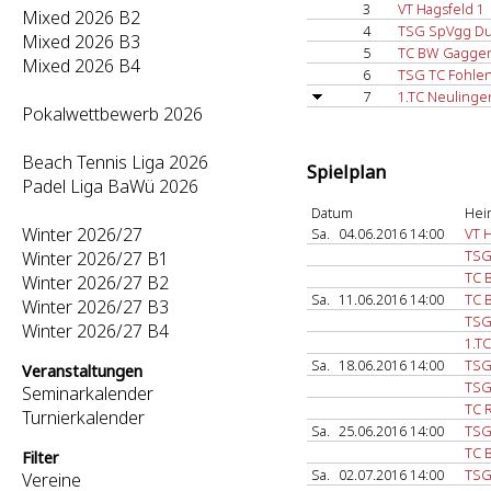
3
VT Hagsfeld 1
Mixed 2026 B2
4
TSG SpVgg Dur
Mixed 2026 B3
5
TC BW Gaggen
Mixed 2026 B4
6
TSG TC Fohlen
7
1.TC Neulinge
Pokalwettbewerb 2026
Beach Tennis Liga 2026
Spielplan
Padel Liga BaWü 2026
Datum
Hei
Winter 2026/27
Sa.
04.06.2016 14:00
VT 
TSG
Winter 2026/27 B1
TC 
Winter 2026/27 B2
Sa.
11.06.2016 14:00
TC 
Winter 2026/27 B3
TSG
Winter 2026/27 B4
1.T
Sa.
18.06.2016 14:00
TSG
Veranstaltungen
TSG
Seminarkalender
TC 
Turnierkalender
Sa.
25.06.2016 14:00
TSG
TC 
Filter
Sa.
02.07.2016 14:00
TSG
Vereine