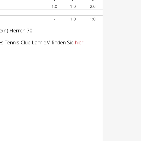
-
-
-
1:0
1:0
2:0
-
-
-
-
1:0
1:0
e(n) Herren 70.
 Tennis-Club Lahr e.V. finden Sie
hier
.