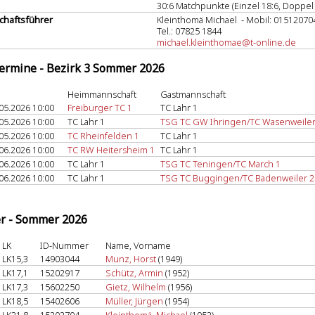
30:6 Matchpunkte (Einzel 18:6, Doppel 
haftsführer
Kleinthomä Michael - Mobil: 01512070
Tel.: 07825 1844
michael.kleinthomae@t-online.de
termine - Bezirk 3 Sommer 2026
Heimmannschaft
Gastmannschaft
05.2026 10:00
Freiburger TC 1
TC Lahr 1
05.2026 10:00
TC Lahr 1
TSG TC GW Ihringen/TC Wasenweiler
05.2026 10:00
TC Rheinfelden 1
TC Lahr 1
06.2026 10:00
TC RW Heitersheim 1
TC Lahr 1
06.2026 10:00
TC Lahr 1
TSG TC Teningen/TC March 1
06.2026 10:00
TC Lahr 1
TSG TC Buggingen/TC Badenweiler 2
er - Sommer 2026
LK
ID-Nummer
Name, Vorname
LK15,3
14903044
Munz, Horst
(1949)
LK17,1
15202917
Schütz, Armin
(1952)
LK17,3
15602250
Gietz, Wilhelm
(1956)
LK18,5
15402606
Müller, Jürgen
(1954)