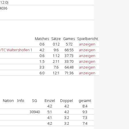
12:0)
4036
Matches
Sätze
Games
Spielbericht
0:6
0:12
5:72
anzeigen
/TC Waltershofen 1
4:2
9:6
66:55
anzeigen
0:6
1:12
37:73
anzeigen
1:5
2:11
33:70
anzeigen
3:3
7:6
64:48
anzeigen
6:0
12:1
71:36
anzeigen
Nation
Info
SG
Einzel
Doppel
gesamt
4:2
4:2
8:4
30940
5:1
4:2
9:3
4:1
3:2
7:3
4:2
3:2
7:4