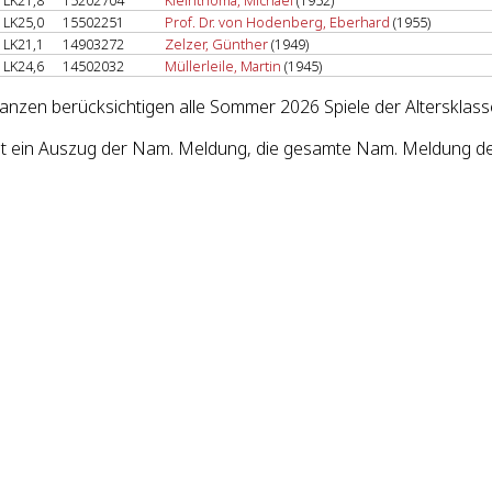
LK21,8
15202704
Kleinthomä, Michael
(1952)
LK25,0
15502251
Prof. Dr. von Hodenberg, Eberhard
(1955)
LK21,1
14903272
Zelzer, Günther
(1949)
LK24,6
14502032
Müllerleile, Martin
(1945)
lanzen berücksichtigen alle Sommer 2026 Spiele der Altersklass
st ein Auszug der Nam. Meldung, die gesamte Nam. Meldung des