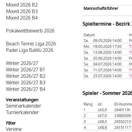
Mixed 2026 B2
Mannschaftsführer
Mixed 2026 B3
Mixed 2026 B4
Spieltermine - Bezirk
Pokalwettbewerb 2026
Datum
H
Sa.
09.05.2026 14:00
F
Beach Tennis Liga 2026
Mo.
18.05.2026 17:30
T
Padel Liga BaWü 2026
Sa.
13.06.2026 14:00
T
Sa.
20.06.2026 14:00
F
Winter 2026/27
Sa.
04.07.2026 14:00
F
Winter 2026/27 B1
Sa.
11.07.2026 14:00
T
Winter 2026/27 B2
Sa.
25.07.2026 14:00
T
Winter 2026/27 B3
Winter 2026/27 B4
Spieler - Sommer 202
Veranstaltungen
Rang
LK
ID-Numm
Seminarkalender
1
LK5,9
26401191
Turnierkalender
2
LK7,0
25803009
3
LK8,0
26552215
Filter
4
LK8,8
26151117
Vereine