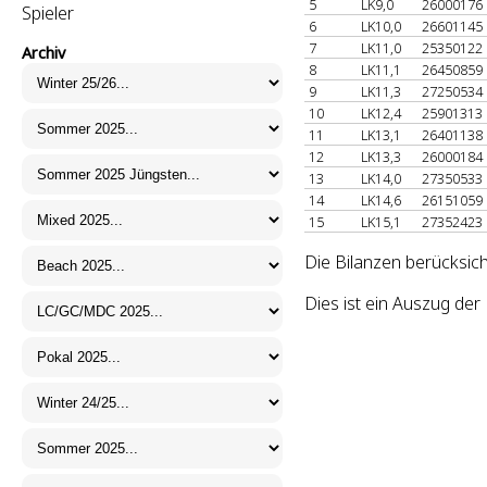
5
LK9,0
26000176
Spieler
6
LK10,0
26601145
7
LK11,0
25350122
Archiv
8
LK11,1
26450859
9
LK11,3
27250534
10
LK12,4
25901313
11
LK13,1
26401138
12
LK13,3
26000184
13
LK14,0
27350533
14
LK14,6
26151059
15
LK15,1
27352423
Die Bilanzen berücksic
Dies ist ein Auszug de