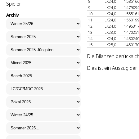
8
LK24,0
158516
Spieler
9
LK24,0
147909
10
LK24,0
155516
Archiv
11
LK24,0
155019
12
LK24,0
149531
13
LK23,0
147025
14
LK24,0
148024
15
LK25,0
145017
Die Bilanzen berücksich
Dies ist ein Auszug de