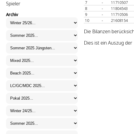
7
-
11710507
Spieler
8
-
11804543
Archiv
9
-
11710506
10
-
21608154
Die Bilanzen berücksich
Dies ist ein Auszug de