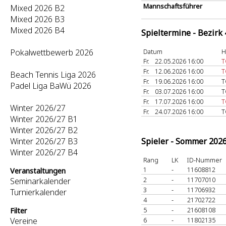
Mannschaftsführer
Mixed 2026 B2
Mixed 2026 B3
Mixed 2026 B4
Spieltermine - Bezirk
Pokalwettbewerb 2026
Datum
H
Fr.
22.05.2026 16:00
T
Fr.
12.06.2026 16:00
T
Beach Tennis Liga 2026
Fr.
19.06.2026 16:00
T
Padel Liga BaWü 2026
Fr.
03.07.2026 16:00
T
Fr.
17.07.2026 16:00
T
Winter 2026/27
Fr.
24.07.2026 16:00
T
Winter 2026/27 B1
Winter 2026/27 B2
Winter 2026/27 B3
Spieler - Sommer 202
Winter 2026/27 B4
Rang
LK
ID-Nummer
1
-
11608812
Veranstaltungen
2
-
11707010
Seminarkalender
3
-
11706932
Turnierkalender
4
-
21702722
5
-
21608108
Filter
Vereine
6
-
11802135