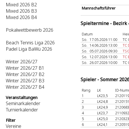
Mixed 2026 B2
Mannschaftsführer
Mixed 2026 B3
Mixed 2026 B4
Spieltermine - Bezirk
Pokalwettbewerb 2026
Datum
Hei
So.
17.05.2026 11:00
TC 
Beach Tennis Liga 2026
So.
14.06.2026 13:00
TC 
Padel Liga BaWü 2026
So.
05.07.2026 09:30
TSG
So.
12.07.2026 13:00
TC 
Winter 2026/27
So.
26.07.2026 10:00
TC 
Winter 2026/27 B1
Winter 2026/27 B2
Spieler - Sommer 202
Winter 2026/27 B3
Winter 2026/27 B4
Rang
LK
ID-Num
1
LK23,5
212011
Veranstaltungen
2
LK24,8
212015
Seminarkalender
3
LK24,9
212068
Turnierkalender
4
LK23,7
211093
5
LK25,0
212032
Filter
6
LK24,1
212051
Vereine