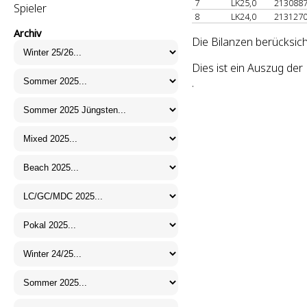
7
LK25,0
213088
Spieler
8
LK24,0
213127
Archiv
Die Bilanzen berücksich
Dies ist ein Auszug de
.