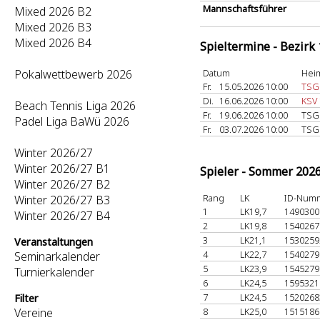
Mannschaftsführer
Mixed 2026 B2
Mixed 2026 B3
Mixed 2026 B4
Spieltermine - Bezirk
Pokalwettbewerb 2026
Datum
Hei
Fr.
15.05.2026 10:00
TSG
Di.
16.06.2026 10:00
KSV 
Beach Tennis Liga 2026
Fr.
19.06.2026 10:00
TSG
Padel Liga BaWü 2026
Fr.
03.07.2026 10:00
TSG
Winter 2026/27
Winter 2026/27 B1
Spieler - Sommer 202
Winter 2026/27 B2
Rang
LK
ID-Num
Winter 2026/27 B3
1
LK19,7
149030
Winter 2026/27 B4
2
LK19,8
154026
3
LK21,1
153025
Veranstaltungen
4
LK22,7
154027
Seminarkalender
5
LK23,9
154527
Turnierkalender
6
LK24,5
159532
7
LK24,5
152026
Filter
Vereine
8
LK25,0
151518