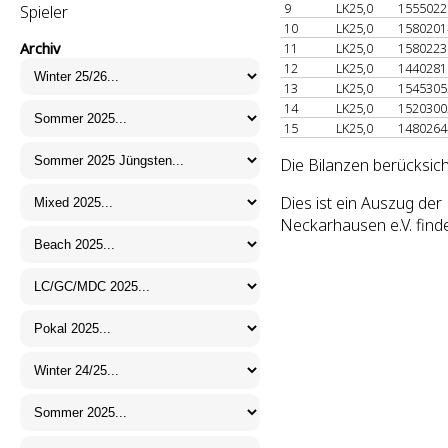
9
LK25,0
155502
Spieler
10
LK25,0
158020
Archiv
11
LK25,0
158022
12
LK25,0
144028
13
LK25,0
154530
14
LK25,0
152030
15
LK25,0
148026
Die Bilanzen berücksich
Dies ist ein Auszug de
Neckarhausen e.V. find