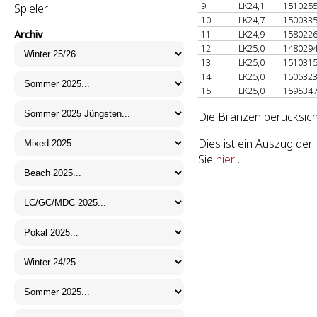
9
LK24,1
151025
Spieler
10
LK24,7
150033
Archiv
11
LK24,9
158022
12
LK25,0
148029
13
LK25,0
151031
14
LK25,0
150532
15
LK25,0
159534
Die Bilanzen berücksich
Dies ist ein Auszug de
Sie
hier
.