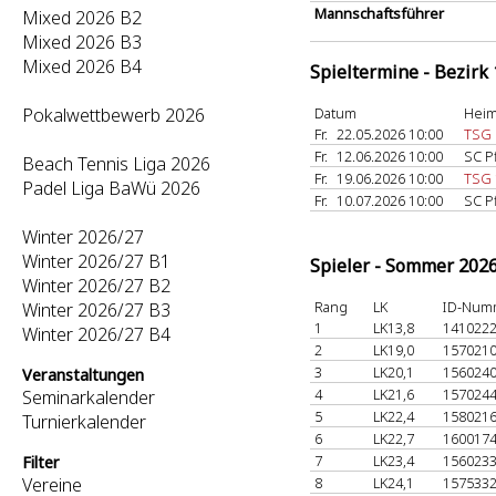
Mannschaftsführer
Mixed 2026 B2
Mixed 2026 B3
Mixed 2026 B4
Spieltermine - Bezirk
Pokalwettbewerb 2026
Datum
Heim
Fr.
22.05.2026 10:00
TSG 
Fr.
12.06.2026 10:00
SC P
Beach Tennis Liga 2026
Fr.
19.06.2026 10:00
TSG 
Padel Liga BaWü 2026
Fr.
10.07.2026 10:00
SC P
Winter 2026/27
Winter 2026/27 B1
Spieler - Sommer 202
Winter 2026/27 B2
Rang
LK
ID-Num
Winter 2026/27 B3
1
LK13,8
141022
Winter 2026/27 B4
2
LK19,0
157021
3
LK20,1
156024
Veranstaltungen
4
LK21,6
157024
Seminarkalender
5
LK22,4
158021
Turnierkalender
6
LK22,7
160017
7
LK23,4
156023
Filter
Vereine
8
LK24,1
157533