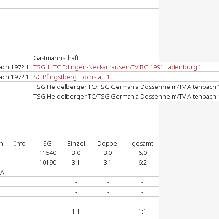
Gastmannschaft
ach 1972 1
TSG 1. TC Edingen-Neckarhausen/TV RG 1991 Ladenburg 1
ach 1972 1
SC Pfingstberg Hochstätt 1
TSG Heidelberger TC/TSG Germania Dossenheim/TV Altenbach 
TSG Heidelberger TC/TSG Germania Dossenheim/TV Altenbach 
on
Info
SG
Einzel
Doppel
gesamt
11540
3:0
3:0
6:0
10190
3:1
3:1
6:2
gA
-
-
-
-
-
-
-
-
-
-
-
-
1:1
-
1:1