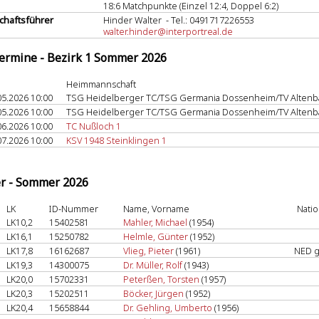
18:6 Matchpunkte (Einzel 12:4, Doppel 6:2)
haftsführer
Hinder Walter - Tel.: 0491717226553
walter.hinder@interportreal.de
termine - Bezirk 1 Sommer 2026
Heimmannschaft
05.2026 10:00
TSG Heidelberger TC/TSG Germania Dossenheim/TV Altenb
05.2026 10:00
TSG Heidelberger TC/TSG Germania Dossenheim/TV Altenb
06.2026 10:00
TC Nußloch 1
07.2026 10:00
KSV 1948 Steinklingen 1
er - Sommer 2026
LK
ID-Nummer
Name, Vorname
Nati
LK10,2
15402581
Mahler, Michael
(1954)
LK16,1
15250782
Helmle, Günter
(1952)
LK17,8
16162687
Vlieg, Pieter
(1961)
NED 
LK19,3
14300075
Dr. Müller, Rolf
(1943)
LK20,0
15702331
Peterßen, Torsten
(1957)
LK20,3
15202511
Böcker, Jürgen
(1952)
LK20,4
15658844
Dr. Gehling, Umberto
(1956)