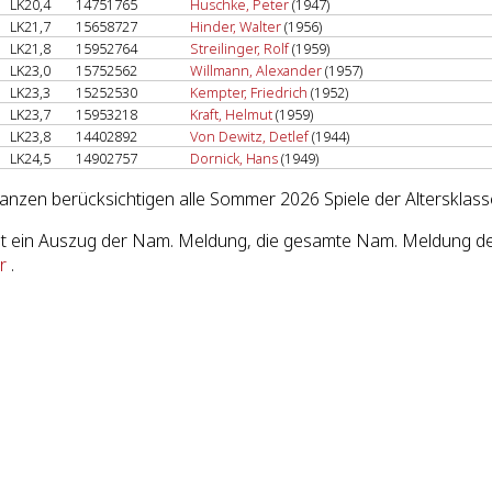
LK20,4
14751765
Huschke, Peter
(1947)
LK21,7
15658727
Hinder, Walter
(1956)
LK21,8
15952764
Streilinger, Rolf
(1959)
LK23,0
15752562
Willmann, Alexander
(1957)
LK23,3
15252530
Kempter, Friedrich
(1952)
LK23,7
15953218
Kraft, Helmut
(1959)
LK23,8
14402892
Von Dewitz, Detlef
(1944)
LK24,5
14902757
Dornick, Hans
(1949)
lanzen berücksichtigen alle Sommer 2026 Spiele der Altersklass
st ein Auszug der Nam. Meldung, die gesamte Nam. Meldung des
r
.