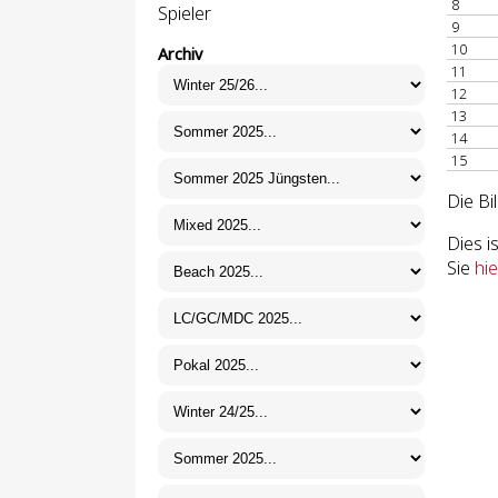
8
Spieler
9
10
Archiv
11
12
13
14
15
Die Bi
Dies i
Sie
hie