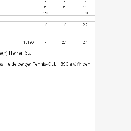
-
-
-
3:1
3:1
6:2
1:0
-
1:0
-
-
-
1:1
1:1
2:2
-
-
-
-
-
-
10190
-
2:1
2:1
e(n) Herren 65.
 Heidelberger Tennis-Club 1890 e.V. finden