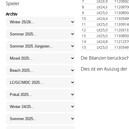
7
LK23,9
112069
Spieler
8
LK24,3
112087
9
LK25,0
113085
Archiv
10
LK24,4
113054
11
LK25,0
113091
12
LK25,0
112031
13
LK25,0
113085
14
LK24,8
112125
15
LK25,0
113054
Die Bilanzen berücksich
Dies ist ein Auszug de