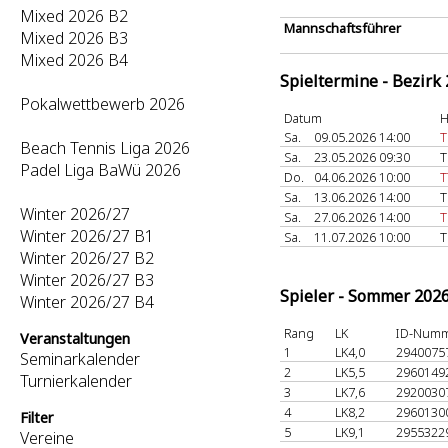
Mixed 2026 B2
Mannschaftsführer
Mixed 2026 B3
Mixed 2026 B4
Spieltermine - Bezirk
Pokalwettbewerb 2026
Datum
H
Sa.
09.05.2026 14:00
T
Beach Tennis Liga 2026
Sa.
23.05.2026 09:30
T
Padel Liga BaWü 2026
Do.
04.06.2026 10:00
T
Sa.
13.06.2026 14:00
T
Winter 2026/27
Sa.
27.06.2026 14:00
T
Winter 2026/27 B1
Sa.
11.07.2026 10:00
T
Winter 2026/27 B2
Winter 2026/27 B3
Spieler - Sommer 202
Winter 2026/27 B4
Rang
LK
ID-Num
Veranstaltungen
1
LK4,0
2940075
Seminarkalender
2
LK5,5
2960149
Turnierkalender
3
LK7,6
2920030
4
LK8,2
2960130
Filter
5
LK9,1
2955322
Vereine