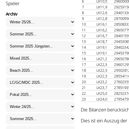
6
LK10,5
2960000
Spieler
7
LK11,9
2925315
8
LK12,6
2940133
Archiv
9
LK12,8
2870095
10
LK16,1
2850833
11
LK16,2
2965077
12
LK16,7
2840155
13
LK18,7
2945308
14
LK19,1
2840234
15
LK19,1
2945379
16
LK21,2
2965078
17
LK22,3
2960129
18
LK22,5
2950281
19
LK22,5
2855411
20
LK23,2
2760235
21
LK23,7
2785193
22
LK25,0
2825237
23
LK24,0
2795475
Die Bilanzen berücksic
Dies ist ein Auszug de