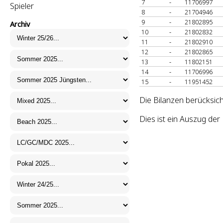
7
-
11706997
Spieler
8
-
21704946
9
-
21802895
Archiv
10
-
21802832
11
-
21802910
12
-
21802865
13
-
11802151
14
-
11706996
15
-
11951452
Die Bilanzen berücksich
Dies ist ein Auszug de