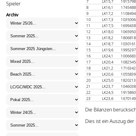
7
LK15,7
191579
Spieler
8
LK16,1
174548
9
LK17,2
110849
Archiv
10
LK17,3
103500
11
LK17,5
169943
12
LK18,0
106595
13
LK18,2
180681
14
LK18,7
103016
15
LK19,6
199529
16
LK24,1
100668
17
LK20,4
108254
18
LK21,2
171634
19
LK20,6
105583
20
LK25,0
182021
21
LK23,7
104603
22
LK24,5
191586
23
LK23,6
167014
Die Bilanzen berücksich
Dies ist ein Auszug de