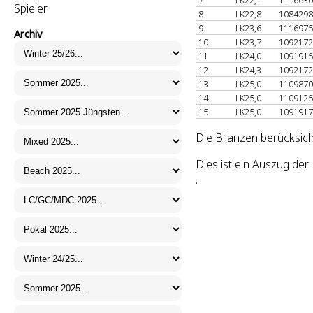
7
LK22,1
111663
Spieler
8
LK22,8
108429
9
LK23,6
111697
Archiv
10
LK23,7
109217
11
LK24,0
109191
12
LK24,3
109217
13
LK25,0
110987
14
LK25,0
110912
15
LK25,0
109191
Die Bilanzen berücksich
Dies ist ein Auszug de
.