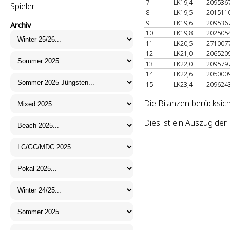
7
LK19,4
209536
Spieler
8
LK19,5
201511
9
LK19,6
209536
Archiv
10
LK19,8
202505
11
LK20,5
271007
12
LK21,0
206520
13
LK22,0
209579
14
LK22,6
205000
15
LK23,4
209624
Die Bilanzen berücksic
Dies ist ein Auszug d