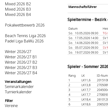
Mixed 2026 B2
Mannschaftsführer
Mixed 2026 B3
Mixed 2026 B4
Spieltermine - Bezirk
Pokalwettbewerb 2026
Datum
Hei
So.
10.05.2026 09:30
TG 
Beach Tennis Liga 2026
So.
17.05.2026 14:00
SV 
Padel Liga BaWü 2026
So.
14.06.2026 09:30
SV 
So.
05.07.2026 09:30
SV 
Winter 2026/27
So.
19.07.2026 09:30
SV 
Winter 2026/27 B1
Winter 2026/27 B2
Spieler - Sommer 202
Winter 2026/27 B3
Winter 2026/27 B4
Rang
LK
ID-Num
1
LK11,6
201510
Veranstaltungen
2
LK13,8
270508
Seminarkalender
3
LK17,7
204500
Turnierkalender
4
LK17,7
270839
5
LK18,4
261012
Filter
6
LK18,6
206520
Vereine