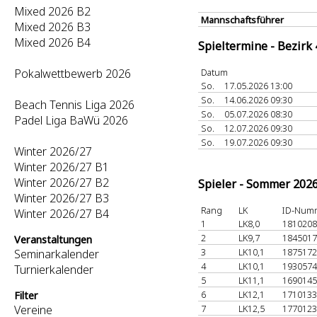
Mixed 2026 B2
Mannschaftsführer
Mixed 2026 B3
Mixed 2026 B4
Spieltermine - Bezirk
Pokalwettbewerb 2026
Datum
So.
17.05.2026 13:00
So.
14.06.2026 09:30
Beach Tennis Liga 2026
So.
05.07.2026 08:30
Padel Liga BaWü 2026
So.
12.07.2026 09:30
So.
19.07.2026 09:30
Winter 2026/27
Winter 2026/27 B1
Winter 2026/27 B2
Spieler - Sommer 202
Winter 2026/27 B3
Rang
LK
ID-Num
Winter 2026/27 B4
1
LK8,0
181020
2
LK9,7
184501
Veranstaltungen
3
LK10,1
187517
Seminarkalender
4
LK10,1
193057
Turnierkalender
5
LK11,1
169014
6
LK12,1
171013
Filter
Vereine
7
LK12,5
177012