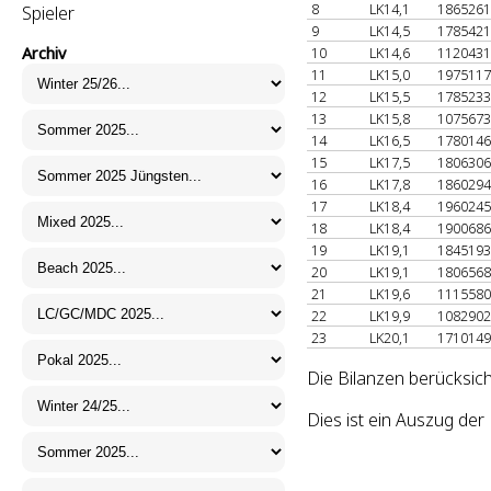
8
LK14,1
186526
Spieler
9
LK14,5
178542
Archiv
10
LK14,6
112043
11
LK15,0
197511
12
LK15,5
178523
13
LK15,8
107567
14
LK16,5
178014
15
LK17,5
180630
16
LK17,8
186029
17
LK18,4
196024
18
LK18,4
190068
19
LK19,1
184519
20
LK19,1
180656
21
LK19,6
111558
22
LK19,9
108290
23
LK20,1
171014
Die Bilanzen berücksich
Dies ist ein Auszug de